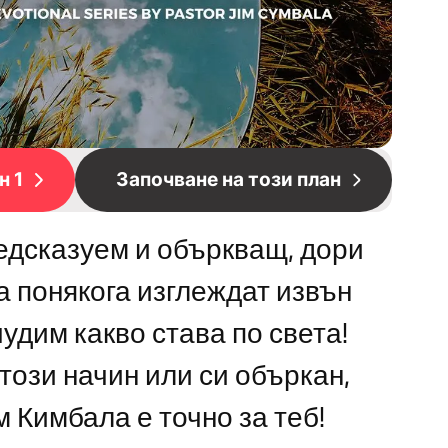
н 1
Започване на този план
едсказуем и объркващ, дори
а понякога изглеждат извън
чудим какво става по света!
 този начин или си объркан,
м Кимбала е точно за теб!