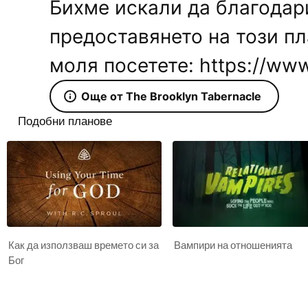
Бихме искали да благодари
предоставянето на този пл
моля посетете: https://www
Още от The Brooklyn Tabernacle
Подобни планове
Как да използваш времето си за
Вампири на отношенията
Бог