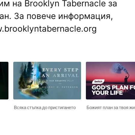
м на Brooklyn Tabernacle за
ан. За повече информация,
.brooklyntabernacle.org
Всяка стъпка до пристигането
Божият план за твоя ж