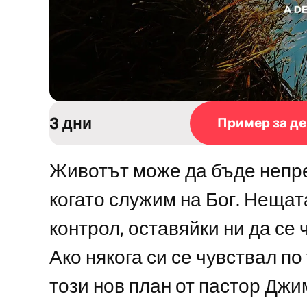
3 дни
Пример за де
Животът може да бъде непр
когато служим на Бог. Нещат
контрол, оставяйки ни да се 
Ако някога си се чувствал по
този нов план от пастор Джи