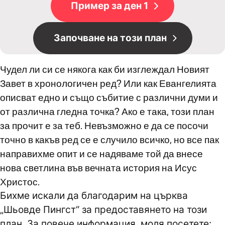
Пример за ден 1
Започване на този план
Чудел ли си се някога как би изглеждал Новият
Завет в хронологичен ред? Или как Евангелията
описват едно и също събитие с различни думи и
от различна гледна точка? Ако е така, този план
за прочит е за теб. Невъзможно е да се посочи
точно в какъв ред се е случило всичко, но все пак
направихме опит и се надяваме той да внесе
нова светлина във вечната история на Исус
Христос.
Бихме искали да благодарим на църква
„Шьовде Пингст“ за предоставянето на този
план. За повече информация, моля посетете: