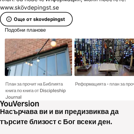
www.skövdepingst.se
Още от skovdepingst
Подобни планове
План за прочит на Библията
Реформацията - план за про
книга по книга от Discipleship
Journal
Насърчава ви и ви предизвиква да
търсите близост с Бог всеки ден.