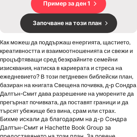
Пример за ден 1
Започване на този план
Как можеш да поддържаш енергията, щастието,
креативността и взаимоотношенията си свежи и
процъфтяващи сред безкрайните семейни
изисквания, натиска в кариерата и стреса на
ежедневието? В този петдневен библейски план,
базиран на книгата Свещена почивка, д-р Сондра
Далтън-Смит дава разрешение на уморените да
прегърнат почивката, да поставят граници и да
търсят убежище без вина, срам или страх.
Бихме искали да благодарим на д-р Сондра
Далтън-Смит и Hachette Book Group за
предоставянето на този план. За повече