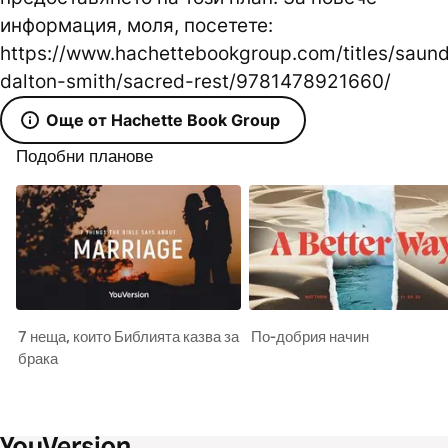
информация, моля, посетете:
https://www.hachettebookgroup.com/titles/saund
dalton-smith/sacred-rest/9781478921660/
Още от Hachette Book Group
Подобни планове
7 неща, които Библията казва за
По-добрия начин
брака