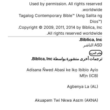
Used by permission. All rights reserved
worldwide.
Tagalog Contemporary Bible™ (Ang Salita ng
Dios™)
Copyright © 2009, 2011, 2014 by Biblica, Inc.
All rights reserved worldwide.
Biblica, Inc.
ASD الناشر
تعلم المزيد
ترجمات أخرى منشورة بواسطة Biblica, Inc.
Adisana Ñwed Abasi ke Ikọ Ibibio Ayio
Mfịn (ICB)
Agbenya La (AL)
Akuapem Twi Nkwa Asɛm (AKNA)