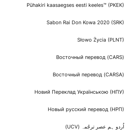
Pühakiri kaasaegses eesti keeles™ (PKEK)
Sabon Rai Don Kowa 2020 (SRK)
Słowo Życia (PLNT)
Восточный перевод (CARS)
Восточный перевод (CARSA)
Новий Переклад Українською (НПУ)
Новый русский перевод (НРП)
اُردو ہم عصر ترجُمہ (UCV)