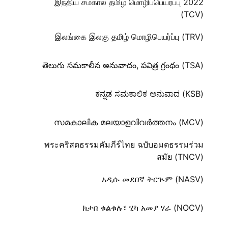
இந்திய சமகால தமிழ் மொழிப்பெயர்ப்பு 2022
(TCV)
இலங்கை இலகு தமிழ் மொழிபெயர்ப்பு (TRV)
తెలుగు సమకాలీన అనువాదం, పవిత్ర గ్రంథం (TSA)
ಕನ್ನಡ ಸಮಕಾಲಿಕ ಅನುವಾದ (KSB)
സമകാലിക മലയാളവിവർത്തനം (MCV)
พระคริสตธรรมคัมภีร์ไทย ฉบับอมตธรรมร่วม
สมัย (TNCV)
አዲሱ መደበኛ ትርጒም (NASV)
ክታበ ቁልቁሉ፣ ሂካ አመያ ሃራ (NOCV)