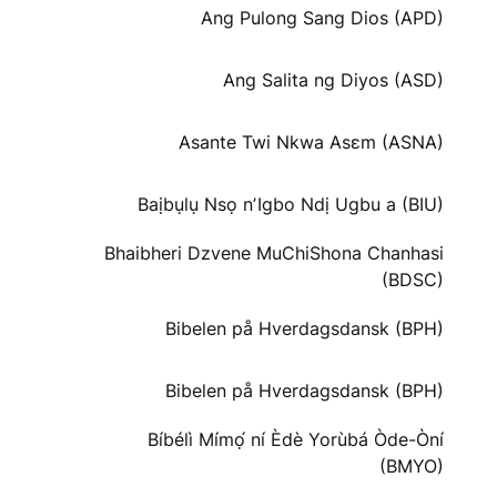
Ang Pulong Sang Dios (APD)
Ang Salita ng Diyos (ASD)
Asante Twi Nkwa Asɛm (ASNA)
Baịbụlụ Nsọ nʼIgbo Ndị Ugbu a (BIU)
Bhaibheri Dzvene MuChiShona Chanhasi
(BDSC)
Bibelen på Hverdagsdansk (BPH)
Bibelen på Hverdagsdansk (BPH)
Bíbélì Mímọ́ ní Èdè Yorùbá Òde-Òní
(BMYO)