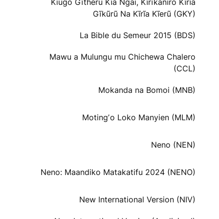
Kiugo Gĩtheru Kĩa Ngai, Kĩrĩkanĩro Kĩrĩa
Gĩkũrũ Na Kĩrĩa Kĩerũ (GKY)
La Bible du Semeur 2015 (BDS)
Mawu a Mulungu mu Chichewa Chalero
(CCL)
Mokanda na Bomoi (MNB)
Motingʼo Loko Manyien (MLM)
Neno (NEN)
Neno: Maandiko Matakatifu 2024 (NENO)
New International Version (NIV)