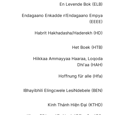
En Levende Bok (ELB)
Endagaano Enkadde n’Endagaano Empya
(EEEE)
Habrit Hakhadasha/Haderekh (HD)
Het Boek (HTB)
Hiikkaa Ammayyaa Haaraa, Loqoda
Dhiʼaa (HAH)
Hoffnung für alle (Hfa)
IBhayibhili Elingcwele LesiNdebele (BEN)
Kinh Thánh Hiện Đại (KTHD)