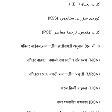
كتاب الحياة (KEH)
كوردی سۆرانی ستانده‌رد (KSS)
کتاب مقدس، ترجمۀ معاصر (PCB)
पबितर बाईबल,समकालीन छत्तीसगढ़ी अनुवाद (एस सी ए)
पवित्र बाइबल, नेपाली समकालीन संस्करण (NCV)
पवित्रशास्त्र, मराठी समकालीन आवृत्ती (MRCV)
सरल हिन्दी बाइबल (HCV)
বাংলা সমকালীন সংস্করণ (BCV)