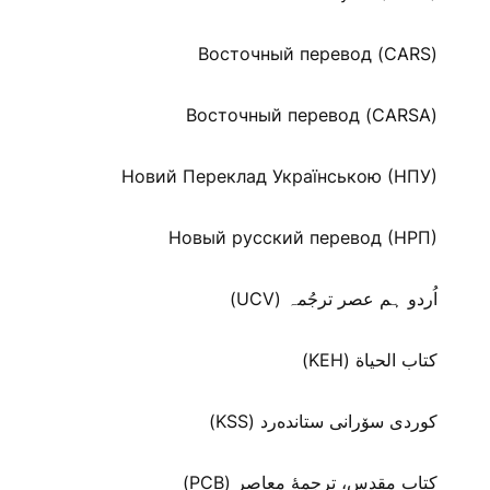
Восточный перевод (CARS)
Восточный перевод (CARSA)
Новий Переклад Українською (НПУ)
Новый русский перевод (НРП)
اُردو ہم عصر ترجُمہ (UCV)
كتاب الحياة (KEH)
كوردی سۆرانی ستانده‌رد (KSS)
کتاب مقدس، ترجمۀ معاصر (PCB)