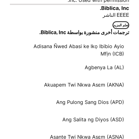
Inc. Used with permission.
Biblica, Inc.
EEEE الناشر
تعلم المزيد
ترجمات أخرى منشورة بواسطة Biblica, Inc.
Adisana Ñwed Abasi ke Ikọ Ibibio Ayio
Mfịn (ICB)
Agbenya La (AL)
Akuapem Twi Nkwa Asɛm (AKNA)
Ang Pulong Sang Dios (APD)
Ang Salita ng Diyos (ASD)
Asante Twi Nkwa Asɛm (ASNA)