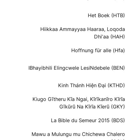
Het Boek (HTB)
Hiikkaa Ammayyaa Haaraa, Loqoda
Dhiʼaa (HAH)
Hoffnung für alle (Hfa)
IBhayibhili Elingcwele LesiNdebele (BEN)
Kinh Thánh Hiện Đại (KTHD)
Kiugo Gĩtheru Kĩa Ngai, Kĩrĩkanĩro Kĩrĩa
Gĩkũrũ Na Kĩrĩa Kĩerũ (GKY)
La Bible du Semeur 2015 (BDS)
Mawu a Mulungu mu Chichewa Chalero