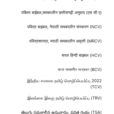
पबितर बाईबल,समकालीन छत्तीसगढ़ी अनुवाद (एस सी ए)
पवित्र बाइबल, नेपाली समकालीन संस्करण (NCV)
पवित्रशास्त्र, मराठी समकालीन आवृत्ती (MRCV)
सरल हिन्दी बाइबल (HCV)
বাংলা সমকালীন সংস্করণ (BCV)
இந்திய சமகால தமிழ் மொழிப்பெயர்ப்பு 2022
(TCV)
இலங்கை இலகு தமிழ் மொழிபெயர்ப்பு (TRV)
తెలుగు సమకాలీన అనువాదం, పవిత్ర గ్రంథం (TSA)