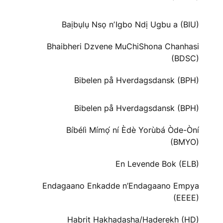
Baịbụlụ Nsọ nʼIgbo Ndị Ugbu a (BIU)
Bhaibheri Dzvene MuChiShona Chanhasi
(BDSC)
Bibelen på Hverdagsdansk (BPH)
Bibelen på Hverdagsdansk (BPH)
Bíbélì Mímọ́ ní Èdè Yorùbá Òde-Òní
(BMYO)
En Levende Bok (ELB)
Endagaano Enkadde n’Endagaano Empya
(EEEE)
Habrit Hakhadasha/Haderekh (HD)