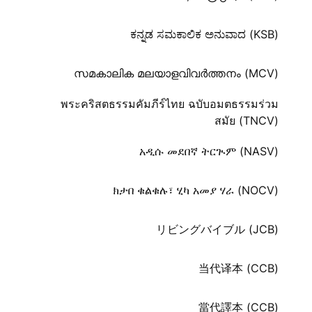
ಕನ್ನಡ ಸಮಕಾಲಿಕ ಅನುವಾದ (KSB)
സമകാലിക മലയാളവിവർത്തനം (MCV)
พระคริสตธรรมคัมภีร์ไทย ฉบับอมตธรรมร่วม
สมัย (TNCV)
አዲሱ መደበኛ ትርጒም (NASV)
ክታበ ቁልቁሉ፣ ሂካ አመያ ሃራ (NOCV)
リビングバイブル (JCB)
当代译本 (CCB)
當代譯本 (CCB)