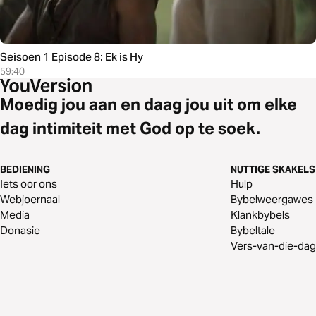
Seisoen 1 Episode 8: Ek is Hy
59:40
Moedig jou aan en daag jou uit om elke
dag intimiteit met God op te soek.
BEDIENING
NUTTIGE SKAKELS
Iets oor ons
Hulp
Webjoernaal
Bybelweergawes
Media
Klankbybels
Donasie
Bybeltale
Vers-van-die-dag