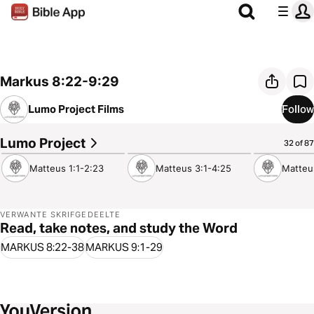
Markus 8:22-9:29
Lumo Project Films
Follow
Lumo Project
9:33
7:31
8:23
32 of 87
Matteus 1:1-2:23
Matteus 3:1-4:25
Matteu
VERWANTE SKRIFGEDEELTE
Read, take notes, and study the Word
MARKUS 8:22-38
MARKUS 9:1-29