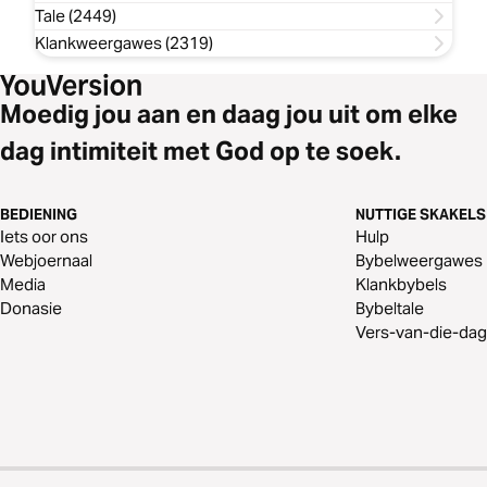
Tale (2449)
Klankweergawes (2319)
Moedig jou aan en daag jou uit om elke
dag intimiteit met God op te soek.
BEDIENING
NUTTIGE SKAKELS
Iets oor ons
Hulp
Webjoernaal
Bybelweergawes
Media
Klankbybels
Donasie
Bybeltale
Vers-van-die-dag