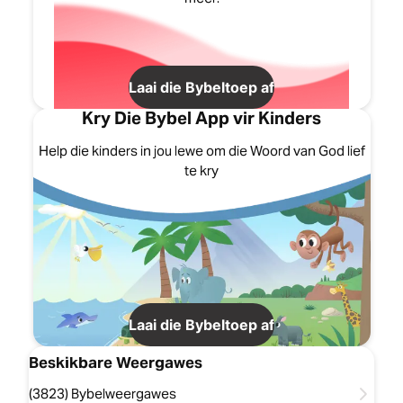
Laai die Bybeltoep af
Kry Die Bybel App vir Kinders
Help die kinders in jou lewe om die Woord van God lief
te kry
Laai die Bybeltoep af
Beskikbare Weergawes
(3823) Bybelweergawes