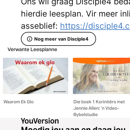
Ons wil graag Disciple4 beda
hierdie leesplan. Vir meer in
asseblief:
https://disciple4.
Nog meer van Disciple4
Verwante Leesplanne
Waarom Ek Glo
Die boek 1 Korintiërs met
Jennie Allen: ’n Video-
Bybelstudie
Moedig jou aan en daag jou