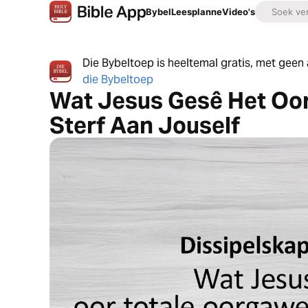
Bybel
Leesplanne
Video's
Die Bybeltoep is heeltemal gratis, met gee
die Bybeltoep
Wat Jesus Gesê Het Oo
Sterf Aan Jouself