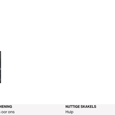
Mislukking Is Nie Die Einde Nie
IENING
NUTTIGE SKAKELS
s oor ons
Hulp