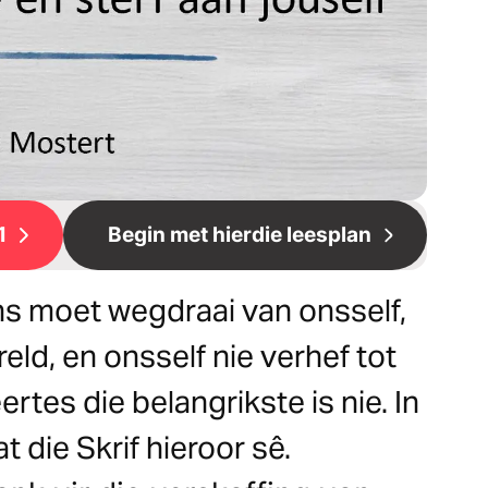
1
Begin met hierdie leesplan
ons moet wegdraai van onsself,
reld, en onsself nie verhef tot
rtes die belangrikste is nie. In
t die Skrif hieroor sê.