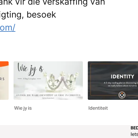
nk vir die verskaffing van
ligting, besoek
com/
Wie jy is
Identiteit
BED
Iet