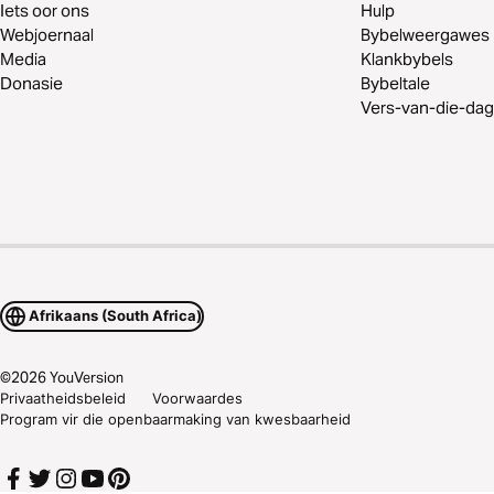
Iets oor ons
Hulp
Webjoernaal
Bybelweergawes
Media
Klankbybels
Donasie
Bybeltale
Vers-van-die-dag
Afrikaans (South Africa)
©
2026
YouVersion
Privaatheidsbeleid
Voorwaardes
Program vir die openbaarmaking van kwesbaarheid