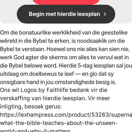
Begin met hierdie leesplan
Om die bonatuurlike werklikheid van die geestelike
wêreld in die Bybel te erken, is noodsaaklik om die
Bybel te verstaan. Hoewel ons nie alles kan sien nie,
werk God agter die skerms om alles te vervul wat in
die Bybel belowe word. Hierdie 5-dag leesplan sal jou
uitdaag om doelbewus te leef — en glo dat sy
onsigbare hand in jou omstandighede besig is.
Ons wil Logos by Faithlife bedank vir die
verskaffing van hierdie leesplan. Vir meer
inligting, besoek gerus:
https://lexhampress.com/product/53263/superna
what-the-bible-teaches-about-the-unseen-
world-and-why-it-matters