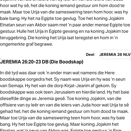
hoor wat hy sê, het die koning iemand gestuur om hom dood te
maak. Maar toe Urija van die sameswering teen hom hoor, was hy
baie bang. Hy het na Egipte toe gevlug. Toe het koning Jojakim
Elnatan seun van Akbor saam met ’n paar ander mense Egipte toe
gestuur. Hulle het Urija in Egipte gevang en na koning Jojakim toe
teruggebring. Die koning het Urija laat teregstel en hom in ’n
ongemerkte graf begrawe.
Deel
JEREMIA 26 NLV
JEREMIA 26:20-23 DB (Die Boodskap)
In dié tyd was daar ook ’n ander man wat namens die Here
boodskappe oorgedra het. Sy naam was Urija en hy was ’n seun
van Semaja. Hy het van die dorp Kirjat-Jearim af gekom. Sy
boodskappe was ook teen Jerusalem en hierdie land. Hy het baie
dieselfde dinge as Jeremia gesê. Toe koning Jojakim, van die
offisiere van sy leër en van die leiers van Juda hoor wat Urija te sê
gehad het, het die koning iemand gestuur om hom dood te maak.
Maar toe Urija van die sameswering teen hom hoor, was hy baie
bang. Hy het toe Egipte toe gevlug. Maar koning Jojakim het
Elnatan, wat ’n seun van Akbor was, Egipte toe gestuur. ’n Paar