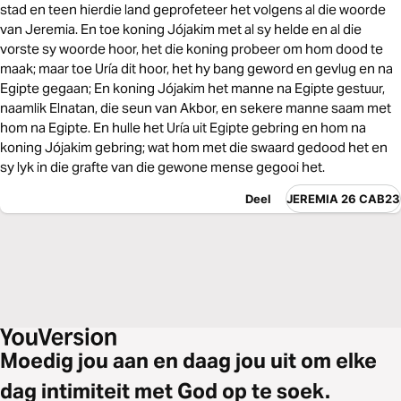
stad en teen hierdie land geprofeteer het volgens al die woorde
van Jeremia. En toe koning Jójakim met al sy helde en al die
vorste sy woorde hoor, het die koning probeer om hom dood te
maak; maar toe Uría dit hoor, het hy bang geword en gevlug en na
Egipte gegaan; En koning Jójakim het manne na Egipte gestuur,
naamlik Elnatan, die seun van Akbor, en sekere manne saam met
hom na Egipte. En hulle het Uría uit Egipte gebring en hom na
koning Jójakim gebring; wat hom met die swaard gedood het en
sy lyk in die grafte van die gewone mense gegooi het.
Deel
JEREMIA 26 CAB23
Moedig jou aan en daag jou uit om elke
dag intimiteit met God op te soek.