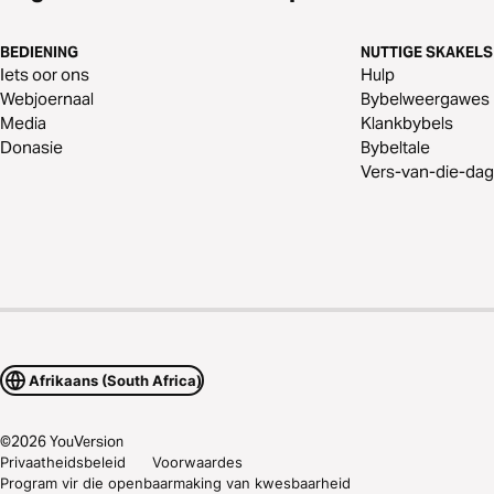
BEDIENING
NUTTIGE SKAKELS
Iets oor ons
Hulp
Webjoernaal
Bybelweergawes
Media
Klankbybels
Donasie
Bybeltale
Vers-van-die-dag
Afrikaans (South Africa)
©
2026
YouVersion
Privaatheidsbeleid
Voorwaardes
Program vir die openbaarmaking van kwesbaarheid