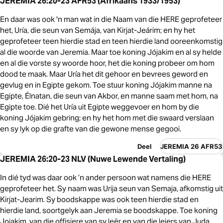
JEREMIA 26:20-23 AFR53 (Afrikaans 1933/1953)
En daar was ook 'n man wat in die Naam van die HERE geprofeteer
het, Uría, die seun van Semája, van Kirjat-Jeárim; en hy het
geprofeteer teen hierdie stad en teen hierdie land ooreenkomstig
al die woorde van Jeremia. Maar toe koning Jójakim en al sy helde
en al die vorste sy woorde hoor, het die koning probeer om hom
dood te maak. Maar Uría het dit gehoor en bevrees geword en
gevlug en in Egipte gekom. Toe stuur koning Jójakim manne na
Egipte, Élnatan, die seun van Akbor, en manne saam met hom, na
Egipte toe. Dié het Uría uit Egipte weggevoer en hom by die
koning Jójakim gebring; en hy het hom met die swaard verslaan
en sy lyk op die grafte van die gewone mense gegooi.
Deel
JEREMIA 26 AFR53
JEREMIA 26:20-23 NLV (Nuwe Lewende Vertaling)
In dié tyd was daar ook ’n ander persoon wat namens die HERE
geprofeteer het. Sy naam was Urija seun van Semaja, afkomstig uit
Kirjat-Jearim. Sy boodskappe was ook teen hierdie stad en
hierdie land, soortgelyk aan Jeremia se boodskappe. Toe koning
Jojakim, van die offisiere van sy leër en van die leiers van Juda