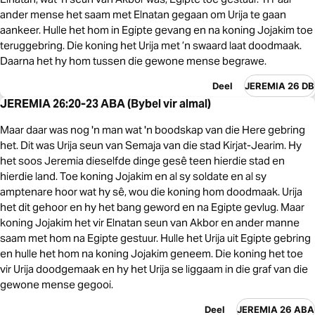
ander mense het saam met Elnatan gegaan om Urija te gaan
aankeer. Hulle het hom in Egipte gevang en na koning Jojakim toe
teruggebring. Die koning het Urija met ’n swaard laat doodmaak.
Daarna het hy hom tussen die gewone mense begrawe.
Deel
JEREMIA 26 DB
JEREMIA 26:20-23 ABA (Bybel vir almal)
Maar daar was nog 'n man wat 'n boodskap van die Here gebring
het. Dit was Urija seun van Semaja van die stad Kirjat-Jearim. Hy
het soos Jeremia dieselfde dinge gesê teen hierdie stad en
hierdie land. Toe koning Jojakim en al sy soldate en al sy
amptenare hoor wat hy sê, wou die koning hom doodmaak. Urija
het dit gehoor en hy het bang geword en na Egipte gevlug. Maar
koning Jojakim het vir Elnatan seun van Akbor en ander manne
saam met hom na Egipte gestuur. Hulle het Urija uit Egipte gebring
en hulle het hom na koning Jojakim geneem. Die koning het toe
vir Urija doodgemaak en hy het Urija se liggaam in die graf van die
gewone mense gegooi.
Deel
JEREMIA 26 ABA