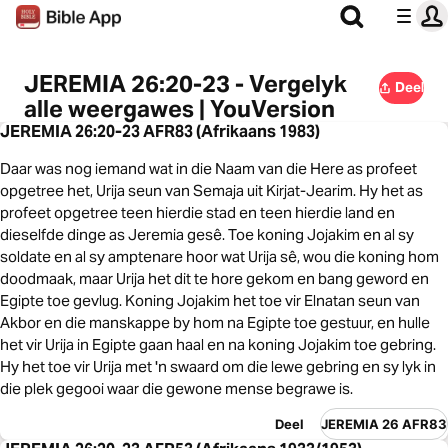
JEREMIA 26:20-23 - Vergelyk
Deel
alle weergawes | YouVersion
JEREMIA 26:20-23 AFR83 (Afrikaans 1983)
Daar was nog iemand wat in die Naam van die Here as profeet
opgetree het, Urija seun van Semaja uit Kirjat-Jearim. Hy het as
profeet opgetree teen hierdie stad en teen hierdie land en
dieselfde dinge as Jeremia gesê. Toe koning Jojakim en al sy
soldate en al sy amptenare hoor wat Urija sê, wou die koning hom
doodmaak, maar Urija het dit te hore gekom en bang geword en
Egipte toe gevlug. Koning Jojakim het toe vir Elnatan seun van
Akbor en die manskappe by hom na Egipte toe gestuur, en hulle
het vir Urija in Egipte gaan haal en na koning Jojakim toe gebring.
Hy het toe vir Urija met 'n swaard om die lewe gebring en sy lyk in
die plek gegooi waar die gewone mense begrawe is.
Deel
JEREMIA 26 AFR83