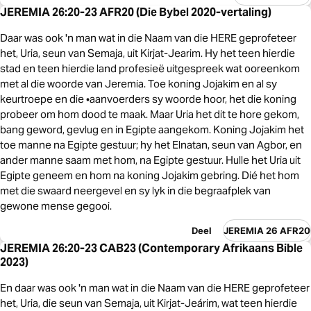
JEREMIA 26:20-23 AFR20 (Die Bybel 2020-vertaling)
Daar was ook 'n man wat in die Naam van die HERE geprofeteer
het, Uria, seun van Semaja, uit Kirjat-Jearim. Hy het teen hierdie
stad en teen hierdie land profesieë uitgespreek wat ooreenkom
met al die woorde van Jeremia. Toe koning Jojakim en al sy
keurtroepe en die •aanvoerders sy woorde hoor, het die koning
probeer om hom dood te maak. Maar Uria het dit te hore gekom,
bang geword, gevlug en in Egipte aangekom. Koning Jojakim het
toe manne na Egipte gestuur; hy het Elnatan, seun van Agbor, en
ander manne saam met hom, na Egipte gestuur. Hulle het Uria uit
Egipte geneem en hom na koning Jojakim gebring. Dié het hom
met die swaard neergevel en sy lyk in die begraafplek van
gewone mense gegooi.
Deel
JEREMIA 26 AFR20
JEREMIA 26:20-23 CAB23 (Contemporary Afrikaans Bible
2023)
En daar was ook 'n man wat in die Naam van die HERE geprofeteer
het, Uria, die seun van Semaja, uit Kirjat-Jeárim, wat teen hierdie