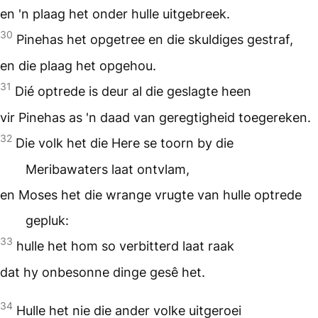
en 'n plaag het onder hulle uitgebreek.
30
Pinehas het opgetree en die skuldiges gestraf,
en die plaag het opgehou.
31
Dié optrede is deur al die geslagte heen
vir Pinehas as 'n daad van geregtigheid toegereken.
32
Die volk het die Here se toorn by die
Meribawaters laat ontvlam,
en Moses het die wrange vrugte van hulle optrede
gepluk:
33
hulle het hom so verbitterd laat raak
dat hy onbesonne dinge gesê het.
34
Hulle het nie die ander volke uitgeroei