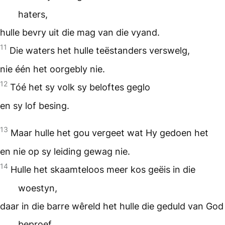
haters,
hulle bevry uit die mag van die vyand.
11
Die waters het hulle teëstanders verswelg,
nie één het oorgebly nie.
12
Tóé het sy volk sy beloftes geglo
en sy lof besing.
13
Maar hulle het gou vergeet wat Hy gedoen het
en nie op sy leiding gewag nie.
14
Hulle het skaamteloos meer kos geëis in die
woestyn,
daar in die barre wêreld het hulle die geduld van God
beproef.