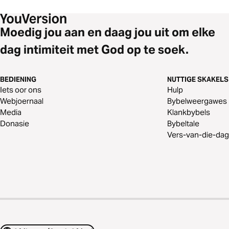
Moedig jou aan en daag jou uit om elke
dag intimiteit met God op te soek.
BEDIENING
NUTTIGE SKAKELS
Iets oor ons
Hulp
Webjoernaal
Bybelweergawes
Media
Klankbybels
Donasie
Bybeltale
Vers-van-die-dag