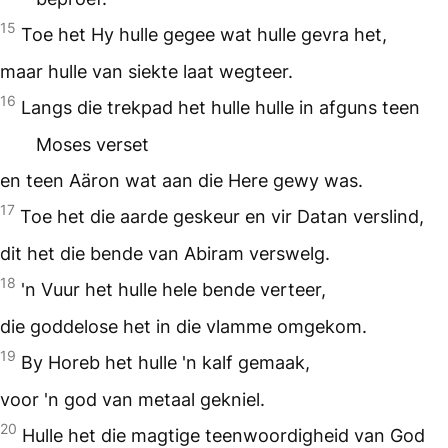
15
Toe het Hy hulle gegee wat hulle gevra het,
maar hulle van siekte laat wegteer.
16
Langs die trekpad het hulle hulle in afguns teen
Moses verset
en teen Aäron wat aan die Here gewy was.
17
Toe het die aarde geskeur en vir Datan verslind,
dit het die bende van Abiram verswelg.
18
'n Vuur het hulle hele bende verteer,
die goddelose het in die vlamme omgekom.
19
By Horeb het hulle 'n kalf gemaak,
voor 'n god van metaal gekniel.
20
Hulle het die magtige teenwoordigheid van God