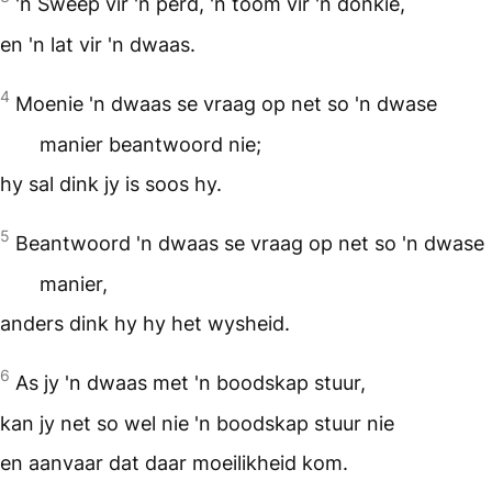
'n Sweep vir 'n perd, 'n toom vir 'n donkie,
en 'n lat vir 'n dwaas.
4
Moenie 'n dwaas se vraag op net so 'n dwase
manier beantwoord nie;
hy sal dink jy is soos hy.
5
Beantwoord 'n dwaas se vraag op net so 'n dwase
manier,
anders dink hy hy het wysheid.
6
As jy 'n dwaas met 'n boodskap stuur,
kan jy net so wel nie 'n boodskap stuur nie
en aanvaar dat daar moeilikheid kom.