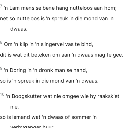
7
'n Lam mens se bene hang nutteloos aan hom;
net so nutteloos is 'n spreuk in die mond van 'n
dwaas.
8
Om 'n klip in 'n slingervel vas te bind,
dit is wat dit beteken om aan 'n dwaas mag te gee.
9
'n Doring in 'n dronk man se hand,
so is 'n spreuk in die mond van 'n dwaas.
10
'n Boogskutter wat nie omgee wie hy raakskiet
nie,
so is iemand wat 'n dwaas of sommer 'n
verbyganger huur.