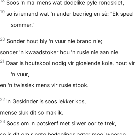
18
Soos 'n mal mens wat dodelike pyle rondskiet,
19
so is iemand wat 'n ander bedrieg en sê: “Ek speel
sommer.”
20
Sonder hout bly 'n vuur nie brand nie;
sonder 'n kwaadstoker hou 'n rusie nie aan nie.
21
Daar is houtskool nodig vir gloeiende kole, hout vir
'n vuur,
en 'n twissiek mens vir rusie stook.
22
'n Geskinder is soos lekker kos,
mense sluk dit so maklik.
23
Soos om 'n potskerf met silwer oor te trek,
so is dit om slegte bedoelings agter mooi woorde