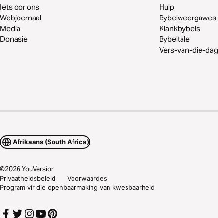
Iets oor ons
Hulp
Webjoernaal
Bybelweergawes
Media
Klankbybels
Donasie
Bybeltale
Vers-van-die-dag
Afrikaans (South Africa)
©
2026
YouVersion
Privaatheidsbeleid
Voorwaardes
Program vir die openbaarmaking van kwesbaarheid