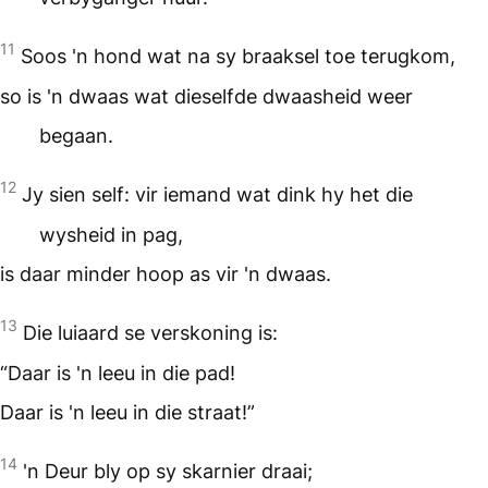
11
Soos 'n hond wat na sy braaksel toe terugkom,
so is 'n dwaas wat dieselfde dwaasheid weer
begaan.
12
Jy sien self: vir iemand wat dink hy het die
wysheid in pag,
is daar minder hoop as vir 'n dwaas.
13
Die luiaard se verskoning is:
“Daar is 'n leeu in die pad!
Daar is 'n leeu in die straat!”
14
'n Deur bly op sy skarnier draai;