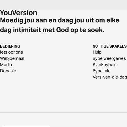
Moedig jou aan en daag jou uit om elke
dag intimiteit met God op te soek.
BEDIENING
NUTTIGE SKAKELS
Iets oor ons
Hulp
Webjoernaal
Bybelweergawes
Media
Klankbybels
Donasie
Bybeltale
Vers-van-die-dag