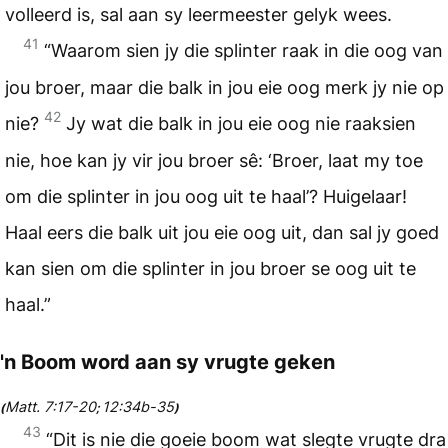
volleerd is, sal aan sy leermeester gelyk wees.
41
“Waarom sien jy die splinter raak in die oog van
jou broer, maar die balk in jou eie oog merk jy nie op
42
nie?
Jy wat die balk in jou eie oog nie raaksien
nie, hoe kan jy vir jou broer sê: ‘Broer, laat my toe
om die splinter in jou oog uit te haal’? Huigelaar!
Haal eers die balk uit jou eie oog uit, dan sal jy goed
kan sien om die splinter in jou broer se oog uit te
haal.”
'n Boom word aan sy vrugte geken
Matt. 7:17-20
12:34b-35
(
;
)
43
“Dit is nie die goeie boom wat slegte vrugte dra