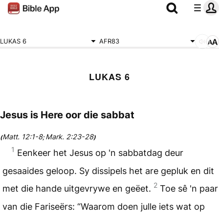
LUKAS 6
AFR83
LUKAS 6
Jesus is Here oor die sabbat
Matt. 12:1-8
Mark. 2:23-28
(
;
)
1
Eenkeer het Jesus op 'n sabbatdag deur
gesaaides geloop. Sy dissipels het are gepluk en dit
2
met die hande uitgevrywe en geëet.
Toe sê 'n paar
van die Fariseërs: “Waarom doen julle iets wat op