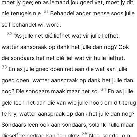
moet jy gee; en as iemand jou goed vat, moet jy dit
31
nie terugeis nie.
Behandel ander mense soos julle
self behandel wil word.
32
“As julle net dié liefhet wat vir julle liefhet,
watter aanspraak op dank het julle dan nog? Ook
die sondaars het net dié lief wat vir hulle liefhet.
33
En as julle goed doen net aan dié wat aan julle
goed doen, watter aanspraak op dank het julle dan
34
nog? Die sondaars maak maar net so.
En as julle
geld leen net aan dié van wie julle hoop om dit terug
te kry, watter aanspraak op dank het julle dan nog?
Sondaars leen ook aan sondaars, solank hulle maar
35
dieselfde bedrag kan terugkry.
Nee, sonder om