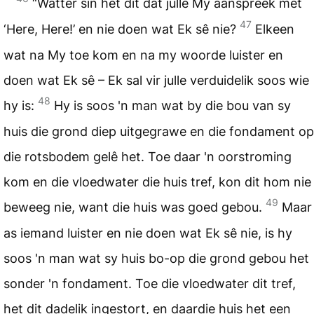
“Watter sin het dit dat julle My aanspreek met
47
‘Here, Here!’ en nie doen wat Ek sê nie?
Elkeen
wat na My toe kom en na my woorde luister en
doen wat Ek sê – Ek sal vir julle verduidelik soos wie
48
hy is:
Hy is soos 'n man wat by die bou van sy
huis die grond diep uitgegrawe en die fondament op
die rotsbodem gelê het. Toe daar 'n oorstroming
kom en die vloedwater die huis tref, kon dit hom nie
49
beweeg nie, want die huis was goed gebou.
Maar
as iemand luister en nie doen wat Ek sê nie, is hy
soos 'n man wat sy huis bo-op die grond gebou het
sonder 'n fondament. Toe die vloedwater dit tref,
het dit dadelik ingestort, en daardie huis het een