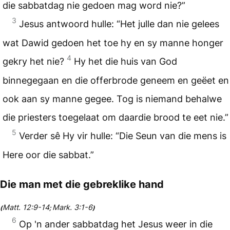
die sabbatdag nie gedoen mag word nie?”
3
Jesus antwoord hulle: “Het julle dan nie gelees
wat Dawid gedoen het toe hy en sy manne honger
4
gekry het nie?
Hy het die huis van God
binnegegaan en die offerbrode geneem en geëet en
ook aan sy manne gegee. Tog is niemand behalwe
die priesters toegelaat om daardie brood te eet nie.”
5
Verder sê Hy vir hulle: “Die Seun van die mens is
Here oor die sabbat.”
Die man met die gebreklike hand
Matt. 12:9-14
Mark. 3:1-6
(
;
)
6
Op 'n ander sabbatdag het Jesus weer in die