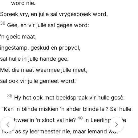
word nie.
Spreek vry, en julle sal vrygespreek word.
38
Gee, en vir julle sal gegee word:
'n goeie maat,
ingestamp, geskud en propvol,
sal hulle in julle hande gee.
Met die maat waarmee julle meet,
sal ook vir julle gemeet word.”
39
Hy het ook met beeldspraak vir hulle gesê:
“Kan 'n blinde miskien 'n ander blinde lei? Sal hulle
40
nie altwee in 'n sloot val nie?
'n Leerling is nie
hoër as sy leermeester nie, maar iemand wat