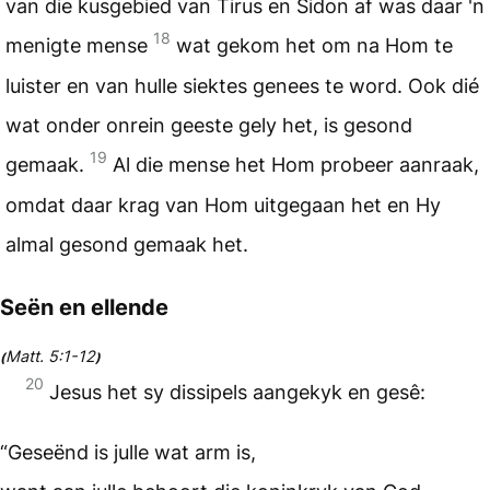
van die kusgebied van Tirus en Sidon af was daar 'n
18
menigte mense
wat gekom het om na Hom te
luister en van hulle siektes genees te word. Ook dié
wat onder onrein geeste gely het, is gesond
19
gemaak.
Al die mense het Hom probeer aanraak,
omdat daar krag van Hom uitgegaan het en Hy
almal gesond gemaak het.
Seën en ellende
Matt. 5:1-12
(
)
20
Jesus het sy dissipels aangekyk en gesê:
“Geseënd is julle wat arm is,