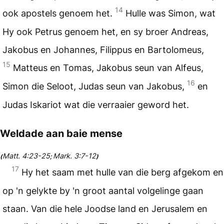
14
ook apostels genoem het.
Hulle was Simon, wat
Hy ook Petrus genoem het, en sy broer Andreas,
Jakobus en Johannes, Filippus en Bartolomeus,
15
Matteus en Tomas, Jakobus seun van Alfeus,
16
Simon die Seloot, Judas seun van Jakobus,
en
Judas Iskariot wat die verraaier geword het.
Weldade aan baie mense
Matt. 4:23-25
Mark. 3:7-12
(
;
)
17
Hy het saam met hulle van die berg afgekom en
op 'n gelykte by 'n groot aantal volgelinge gaan
staan. Van die hele Joodse land en Jerusalem en