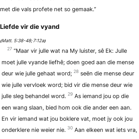
met die vals profete net so gemaak.”
Liefde vir die vyand
Matt. 5:38-48
7:12a
(
;
)
27
“Maar vir julle wat na My luister, sê Ek: Julle
moet julle vyande liefhê; doen goed aan die mense
28
deur wie julle gehaat word;
seën die mense deur
wie julle vervloek word; bid vir die mense deur wie
29
julle sleg behandel word.
As iemand jou op die
een wang slaan, bied hom ook die ander een aan.
En vir iemand wat jou boklere vat, moet jy ook jou
30
onderklere nie weier nie.
Aan elkeen wat iets vra,