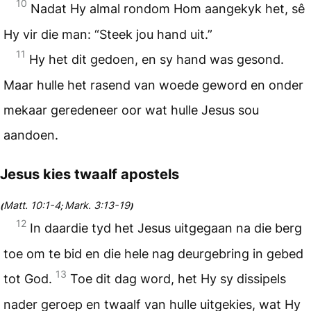
10
Nadat Hy almal rondom Hom aangekyk het, sê
Hy vir die man: “Steek jou hand uit.”
11
Hy het dit gedoen, en sy hand was gesond.
Maar hulle het rasend van woede geword en onder
mekaar geredeneer oor wat hulle Jesus sou
aandoen.
Jesus kies twaalf apostels
Matt. 10:1-4
Mark. 3:13-19
(
;
)
12
In daardie tyd het Jesus uitgegaan na die berg
toe om te bid en die hele nag deurgebring in gebed
13
tot God.
Toe dit dag word, het Hy sy dissipels
nader geroep en twaalf van hulle uitgekies, wat Hy