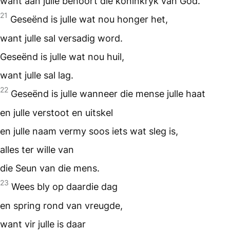
want aan julle behoort die koninkryk van God.
21
Geseënd is julle wat nou honger het,
want julle sal versadig word.
Geseënd is julle wat nou huil,
want julle sal lag.
22
Geseënd is julle wanneer die mense julle haat
en julle verstoot en uitskel
en julle naam vermy soos iets wat sleg is,
alles ter wille van
die Seun van die mens.
23
Wees bly op daardie dag
en spring rond van vreugde,
want vir julle is daar