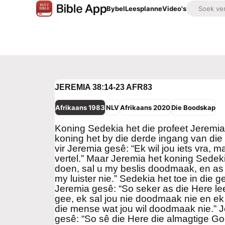
Bybel
Leesplanne
Video's
JEREMIA 38:14-23
AFR83
Afrikaans 1983
NLV
Afrikaans 2020
Die Boodskap
Koning Sedekia het die profeet Jeremia
koning het by die derde ingang van die 
vir Jeremia gesê: “Ek wil jou iets vra, 
vertel.” Maar Jeremia het koning Sedek
doen, sal u my beslis doodmaak, en as 
my luister nie.” Sedekia het toe in die g
Jeremia gesê: “So seker as die Here le
gee, ek sal jou nie doodmaak nie en ek 
die mense wat jou wil doodmaak nie.” J
gesê: “So sê die Here die almagtige God