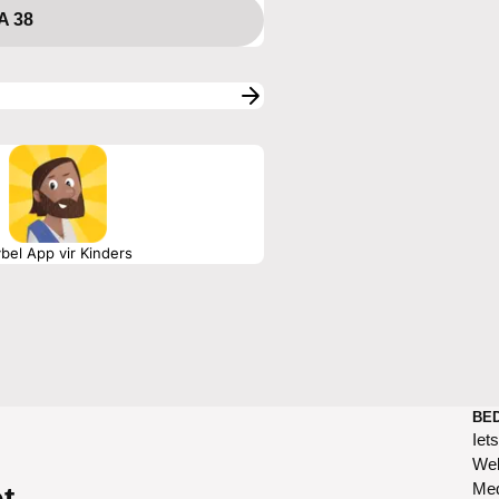
A 38
bel App vir Kinders
BE
Iet
Web
Me
et