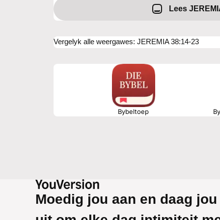
Lees JEREMI
Vergelyk alle weergawes
:
JEREMIA 38:14-23
Bybeltoep
By
Moedig jou aan en daag jou
uit om elke dag intimiteit m