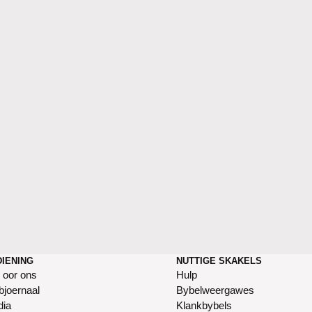
DIENING
NUTTIGE SKAKELS
s oor ons
Hulp
joernaal
Bybelweergawes
dia
Klankbybels