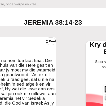
JEREMIA 38:14-23
Deel
Kry 
 na hom toe laat haal. Die
Stoor v
huis van die Here gesit en
on
maar jy moet my die waarheid
ia geantwoord: “As ek dit
ek u raad gee, sal u nie na
eheim 'n eed afgelê en vir
ef, Hy wat die lewe aan ons
sal jou ook nie uitlewer aan
eremia het vir Sedekia
, die God van Israel: As jy