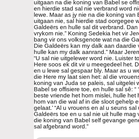
uitgaan na die koning van Babel se offis
en hierdie stad sal nie verbrand word nie
lewe. Maar as jy nie na die koning van B
uitgaan nie, sal hierdie stad oorgegee 
Galdeërs en hulle sal dit verbrand. Dan 
vrykom nie.” Koning Sedekia het vir Je
bang vir ons volksgenote wat na die Ga
Die Galdeërs kan my dalk aan daardie v
hulle kan my dalk aanrand.” Maar Jerem
“U sal nie uitgelewer word nie. Luister 
Here soos ek dit vir u meegedeel het. D
en u lewe sal gespaar bly. Maar as u wei
die Here my laat sien het: al die vrouens
koning van Juda se paleis, sal uitgelei
Babel se offisiere toe, en hulle sal sê: “
beste vriende het hom mislei, hulle het
hom van die wal af in die sloot gehelp 
gelaat.’ “Al u vrouens en al u seuns sal 
Galdeërs toe en u sal nie uit hulle mag
die koning van Babel self gevange gen
sal afgebrand word.”