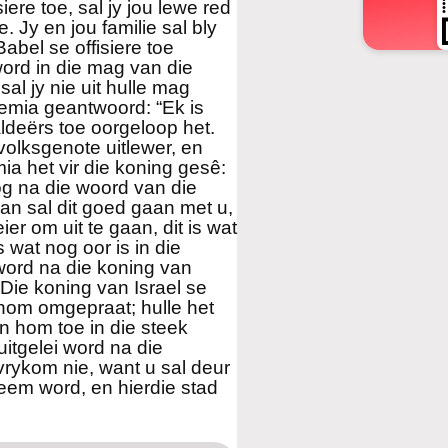
iere toe, sal jy jou lewe red
. Jy en jou familie sal bly
abel se offisiere toe
word in die mag van die
sal jy nie uit hulle mag
remia geantwoord: “Ek is
ldeërs toe oorgeloop het.
olksgenote uitlewer, en
ia het vir die koning gesê:
tog na die woord van die
an sal dit goed gaan met u,
er om uit te gaan, dit is wat
 wat nog oor is in die
 word na die koning van
 ‘Die koning van Israel se
 hom omgepraat; hulle het
en hom toe in die steek
uitgelei word na die
 vrykom nie, want u sal deur
eem word, en hierdie stad