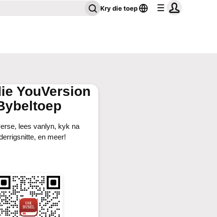
Kry die toep
die YouVersion
Bybeltoep
erse, lees vanlyn, kyk na
derrigsnitte, en meer!