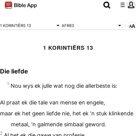
1 KORINTIËRS 13
AFR83
1 KORINTIËRS 13
Die liefde
1
Nou wys ek julle wat nog die allerbeste is:
Al praat ek die tale van mense en engele,
maar ek het geen liefde nie, het ek 'n stuk klinkende
metaal, 'n galmende simbaal geword.
2
Al het ek die gawe van profesie