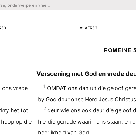
R53
AFR53
ROMEINE 
Versoening met God en vrede deur
1
t ons vrede
OMDAT ons dan uit die geloof gere
by God deur onse Here Jesus Christus
2
kry het tot
deur wie ons ook deur die geloof d
 hoop op die
hierdie genade waarin ons staan; en o
heerlikheid van God.