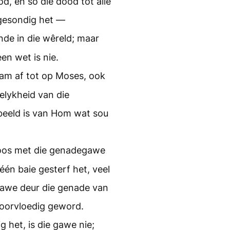
d, en so die dood tot alle
gesondig het —
nde in die wêreld; maar
en wet is nie.
am af tot op Moses, ook
gelykheid van die
beeld is van Hom wat sou
 soos met die genadegawe
één baie gesterf het, veel
gawe deur die genade van
e oorvloedig geword.
 het, is die gawe nie;