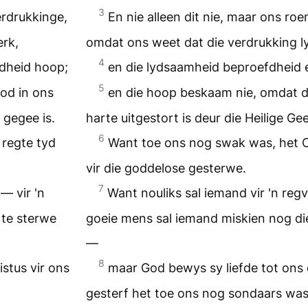
3
erdrukkinge,
En nie alleen dit nie, maar ons ro
rk,
omdat ons weet dat die verdrukking 
4
fdheid hoop;
en die lydsaamheid beproefdheid 
5
od in ons
en die hoop beskaam nie, omdat di
 gegee is.
harte uitgestort is deur die Heilige G
6
 regte tyd
Want toe ons nog swak was, het Ch
vir die goddelose gesterwe.
7
— vir 'n
Want nouliks sal iemand vir 'n reg
 te sterwe
goeie mens sal iemand miskien nog d
—
8
stus vir ons
maar God bewys sy liefde tot ons d
gesterf het toe ons nog sondaars was