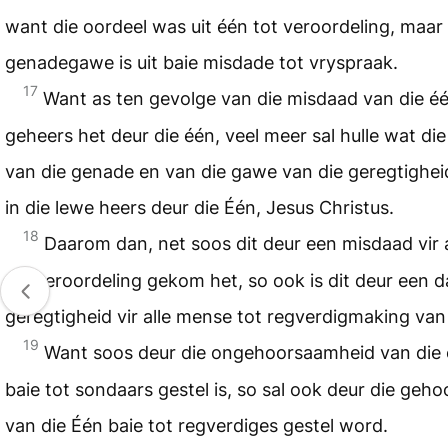
want die oordeel was uit één tot veroordeling, maar 
genadegawe is uit baie misdade tot vryspraak.
17
Want as ten gevolge van die misdaad van die é
geheers het deur die één, veel meer sal hulle wat di
van die genade en van die gawe van die geregtighei
in die lewe heers deur die Één, Jesus Christus.
18
Daarom dan, net soos dit deur een misdaad vir 
tot veroordeling gekom het, so ook is dit deur een 
geregtigheid vir alle mense tot regverdigmaking van
19
Want soos deur die ongehoorsaamheid van die
baie tot sondaars gestel is, so sal ook deur die ge
van die Één baie tot regverdiges gestel word.