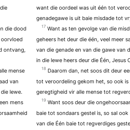
die
want die oordeel was uit één tot vero
genadegawe is uit baie misdade tot v
17
én die dood
Want as ten gevolge van die misd
e oorvloed
geheers het deur die één, veel meer sa
d ontvang,
van die genade en van die gawe van d
in die lewe heers deur die Één, Jesus C
18
alle mense
Daarom dan, net soos dit deur ee
daad van
tot veroordeling gekom het, so ook is
 die lewe.
geregtigheid vir alle mense tot regve
19
 een mens
Want soos deur die ongehoorsaa
hoorsaamheid
baie tot sondaars gestel is, so sal o
van die Één baie tot regverdiges gest