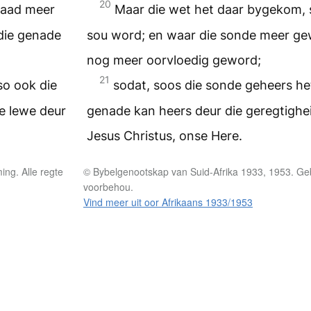
20
daad meer
Maar die wet het daar bygekom, 
die genade
sou word; en waar die sonde meer ge
nog meer oorvloedig geword;
21
so ook die
sodat, soos die sonde geheers het
e lewe deur
genade kan heers deur die geregtighei
Jesus Christus, onse Here.
ng. Alle regte
© Bybelgenootskap van Suid-Afrika 1933, 1953. Geb
voorbehou.
Vind meer uit oor Afrikaans 1933/1953