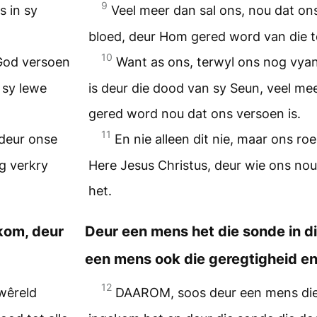
9
s in sy
Veel meer dan sal ons, nou dat ons
bloed, deur Hom gered word van die t
10
God versoen
Want as ons, terwyl ons nog vya
 sy lewe
is deur die dood van sy Seun, veel mee
gered word nou dat ons versoen is.
11
 deur onse
En nie alleen dit nie, maar ons r
g verkry
Here Jesus Christus, deur wie ons nou
het.
kom, deur
Deur een mens het die sonde in d
een mens ook die geregtigheid en
12
wêreld
DAAROM, soos deur een mens die 