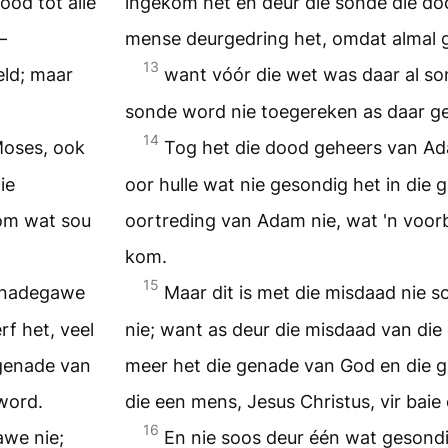
ood tot alle
ingekom het en deur die sonde die doo
—
mense deurgedring het, omdat almal 
13
eld; maar
want vóór die wet was daar al so
sonde word nie toegereken as daar ge
14
Moses, ook
Tog het die dood geheers van Ad
ie
oor hulle wat nie gesondig het in die 
Hom wat sou
oortreding van Adam nie, wat 'n voor
kom.
15
genadegawe
Maar dit is met die misdaad nie
rf het, veel
nie; want as deur die misdaad van die 
 genade van
meer het die genade van God en die 
eword.
die een mens, Jesus Christus, vir bai
16
awe nie;
En nie soos deur één wat gesondig