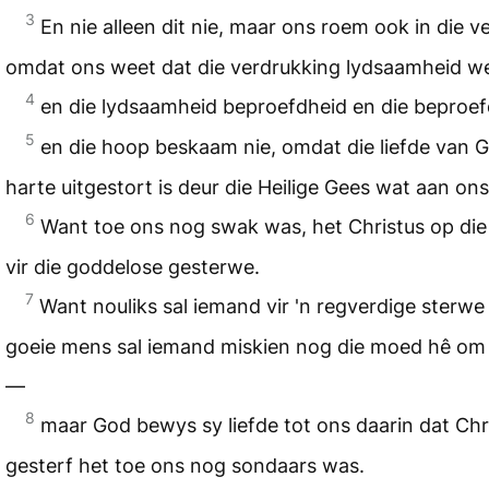
3
En nie alleen dit nie, maar ons roem ook in die v
omdat ons weet dat die verdrukking lydsaamheid we
4
en die lydsaamheid beproefdheid en die beproe
5
en die hoop beskaam nie, omdat die liefde van G
harte uitgestort is deur die Heilige Gees wat aan ons
6
Want toe ons nog swak was, het Christus op die
vir die goddelose gesterwe.
7
Want nouliks sal iemand vir 'n regverdige sterwe 
goeie mens sal iemand miskien nog die moed hê om
—
8
maar God bewys sy liefde tot ons daarin dat Chri
gesterf het toe ons nog sondaars was.