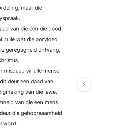
ordeling, maar die
ryspraak.
aad van die één die dood
l hulle wat die oorvloed
ie geregtigheid ontvang,
hristus.
n misdaad vir alle mense
 dit deur een daad van
rdigmaking van die lewe.
mheid van die een mens
ok deur die gehoorsaamheid
el word.