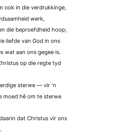
em ook in die verdrukkinge,
lydsaamheid werk,
en die beproefdheid hoop;
e liefde van God in ons
ees wat aan ons gegee is.
ristus op die regte tyd
verdige sterwe — vir 'n
ie moed hê om te sterwe
aarin dat Christus vir ons
.