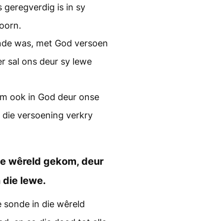
 geregverdig is in sy
oorn.
nde was, met God versoen
r sal ons deur sy lewe
oem ook in God deur onse
 die versoening verkry
ie wêreld gekom, deur
 die lewe.
sonde in die wêreld