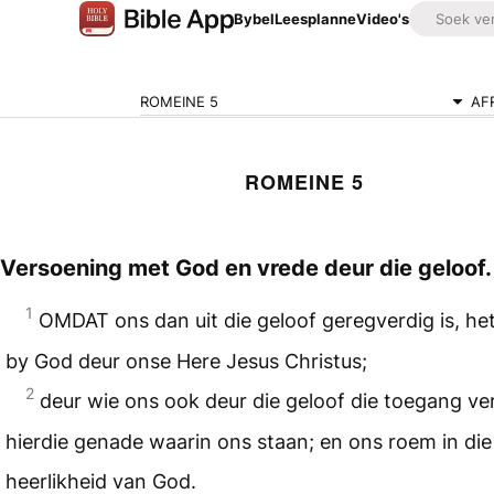
Bybel
Leesplanne
Video's
ROMEINE 5
AF
ROMEINE 5
Versoening met God en vrede deur die geloof.
1
OMDAT ons dan uit die geloof geregverdig is, he
by God deur onse Here Jesus Christus;
2
deur wie ons ook deur die geloof die toegang ver
hierdie genade waarin ons staan; en ons roem in die
heerlikheid van God.