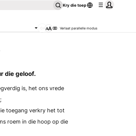
Kry die toep
Verlaat parallelle modus
5
 die geloof.
gverdig is, het ons vrede
;
ie toegang verkry het tot
ns roem in die hoop op die