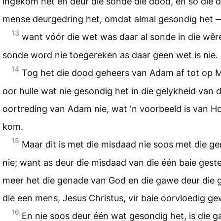
ingekom het en deur die sonde die dood, en so die d
mense deurgedring het, omdat almal gesondig het 
13
want vóór die wet was daar al sonde in die wêr
sonde word nie toegereken as daar geen wet is nie.
14
Tog het die dood geheers van Adam af tot op 
oor hulle wat nie gesondig het in die gelykheid van d
oortreding van Adam nie, wat 'n voorbeeld is van 
kom.
15
Maar dit is met die misdaad nie soos met die 
nie; want as deur die misdaad van die één baie geste
meer het die genade van God en die gawe deur die
die een mens, Jesus Christus, vir baie oorvloedig g
16
En nie soos deur één wat gesondig het, is die g