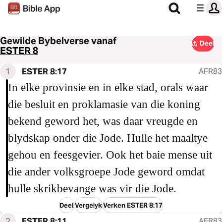
Gewilde Bybelverse vanaf
Deel
ESTER 8
1
ESTER 8:17
AFR83
In elke provinsie en in elke stad, orals waar
die besluit en proklamasie van die koning
bekend geword het, was daar vreugde en
blydskap onder die Jode. Hulle het maaltye
gehou en feesgevier. Ook het baie mense uit
die ander volksgroepe Jode geword omdat
hulle skrikbevange was vir die Jode.
Deel
Vergelyk
Verken ESTER 8:17
2
ESTER 8:11
AFR83