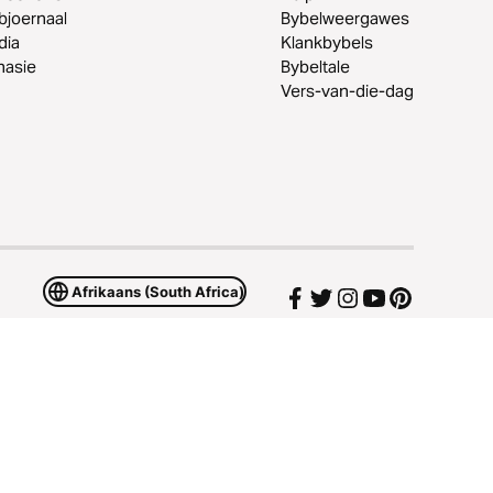
joernaal
Bybelweergawes
dia
Klankbybels
nasie
Bybeltale
Vers-van-die-dag
Afrikaans (South Africa)