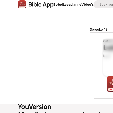
Bybel
Leesplanne
Video's
Spreuke 13
DI
Lu
0:00