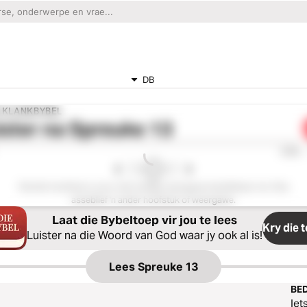
DB
E KLANKBYBEL
ister na
Spreuke 13
0:00
Hierdie hoofstuk is nie in die huidige weergawe beskikbaar nie. Kies
asseblief 'n ander hoofstuk of weergawe.
Laat die Bybeltoep vir jou te lees
Kry die 
Luister na die Woord van God waar jy ook al is!
Lees
Spreuke 13
BED
Iet