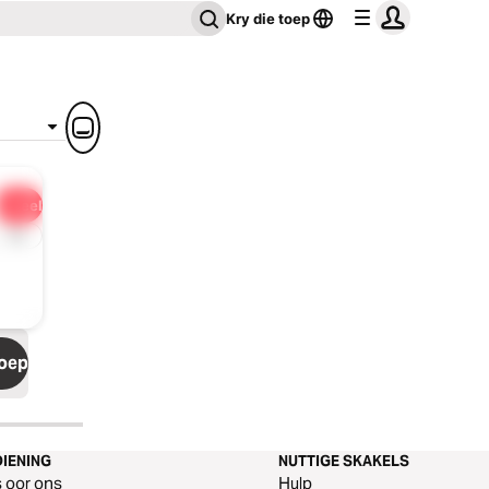
Kry die toep
Deel
1 x
toep
IENING
NUTTIGE SKAKELS
s oor ons
Hulp