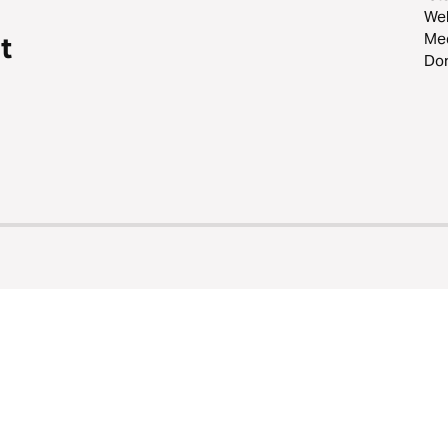
Web
Me
t
Do