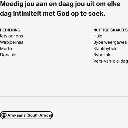
Moedig jou aan en daag jou uit om elke
dag intimiteit met God op te soek.
BEDIENING
NUTTIGE SKAKELS
Iets oor ons
Hulp
Webjoernaal
Bybelweergawes
Media
Klankbybels
Donasie
Bybeltale
Vers-van-die-dag
Afrikaans (South Africa)