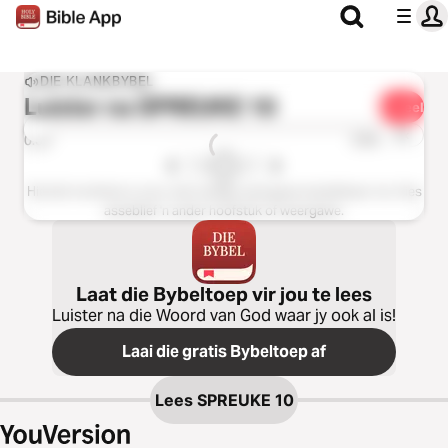
DIE KLANKBYBEL
Luister na
SPREUKE 10
Deel
1 x
0:00
0:00
Hierdie hoofstuk is nie in die huidige weergawe beskikbaar nie. Kies
asseblief 'n ander hoofstuk of weergawe.
Laat die Bybeltoep vir jou te lees
Luister na die Woord van God waar jy ook al is!
Laai die gratis Bybeltoep af
Lees
SPREUKE 10