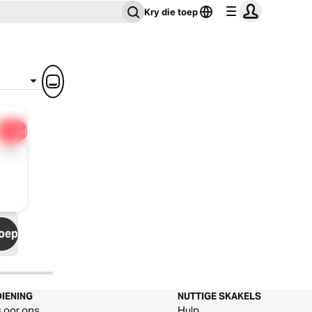
Kry die toep
Deel
1 x
toep
IENING
NUTTIGE SKAKELS
s oor ons
Hulp