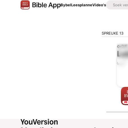
Bybel
Leesplanne
Video's
SPREUKE 13
DI
Lu
0:00