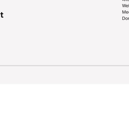
Web
Me
t
Do