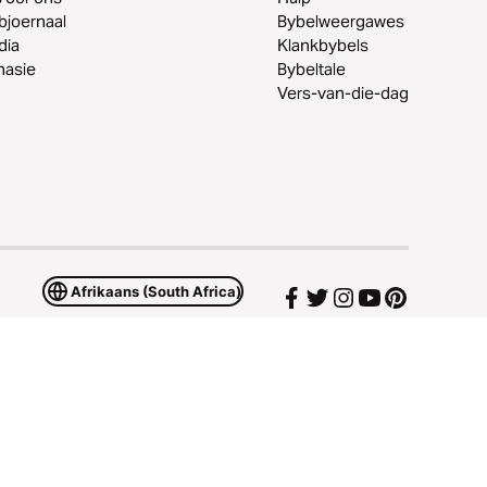
joernaal
Bybelweergawes
dia
Klankbybels
nasie
Bybeltale
Vers-van-die-dag
Afrikaans (South Africa)