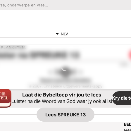
NLV
E KLANKBYBEL
ister na
SPREUKE 13
0:00
Nuwe Lewende Vertaling
© 2007, Christelike Uitgewersmaatskappy
Laat die Bybeltoep vir jou te lees
Kry die 
Luister na die Woord van God waar jy ook al is!
Lees
SPREUKE 13
BED
Iet