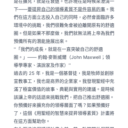
是在擴充，就是在衰退。也許現在是時候來澄清一
下——
要提昇自己的領導素質不是件容易的事
。我
們在這方面立志投入自己的同時，必然會面臨許多
環境中的挑戰，我們很難免會被迫離開原有的舒適
圈。但是如果不那麼做，我們就無法將上帝為我們
預備所有的潛能施展出來。
「我們的成長，就是在一直突破自己的舒適
圈。」—— 約翰·麥斯威爾（John Maxwell；領
導學專家、演說家及作家）
過去的 25 年，我是一個基督徒，我是牧師並創辦
宣教事工，我也是商界的企業家。我發現聖經中充
滿了極富價值的故事、典範與實用的建議。是時候
該讓上帝的話語來挑戰我們，把自己推出舒適圈。
你預備好來擴充你的領導層面了嗎？如果預備好
了，這個《用聖經的智慧來提昇領導素質》計畫將
在這方面幫助你。