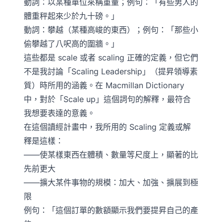
動詞：以某種單位來稱重量；例句：「有些男人的
體重秤起來少於九十磅。」
動詞：攀越（某種高峻的東西）；例句：「那些小
偷攀越了八呎高的圍牆。」
這些都是 scale 或者 scaling 正確的定義，但它們
不是我討論「Scaling Leadership」（提昇領導素
質）時所用的涵義。在 Macmillan Dictionary
中，對於「Scale up」這個詞句的解釋，最符合
我想要表達的意義。
在這個讀經計畫中，我所用的 Scaling 定義或解
釋是這樣：
——使某樣東西在體積、數量等尺度上，顯著的比
先前更大
——擴大某件事物的規模：加大、加強、擴展到極
限
例句：「這個訂單的數額顯示我們要提昇自己的產