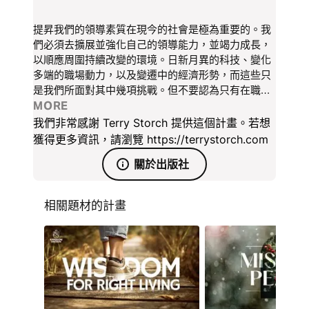
提昇我們的領導素質在現今的社會是極為重要的。我
們必須去擴展並強化自己的領導能力，並竭力成長，
以順應周圍持續改變的環境。日新月異的科技、變化
多端的職場動力，以及變遷中的經濟形勢，而這些只
是我們所面對其中幾項挑戰。但不要認為只有在職場
上才需要提昇領導素質。我們在家庭中以及人際關係
MORE
上，也必須去改進我們的領導方式。讓我們從今天
我們非常感謝 Terry Storch 提供這個計畫。若想
起，來學習這實用又切身的領導智慧。
獲得更多資訊，請瀏覽 https://terrystorch.com
關於出版社
相關題材的計畫