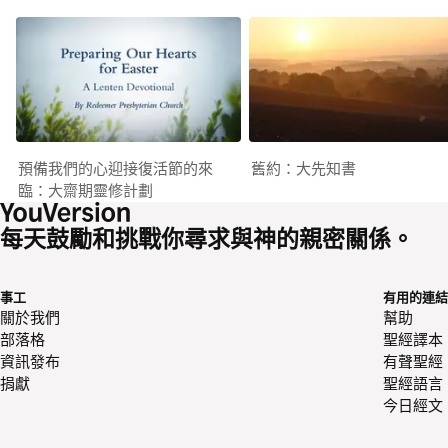
預備我們的心迎接復活節的來
舊約：大先知書
臨：大齋期靈修計劃
每天鼓勵和挑戰你尋求與神的親密關係。
事工
有用的連結
關於我們
幫助
部落格
聖經譯本
資訊發布
有聲聖經
捐獻
聖經語言
今日經文