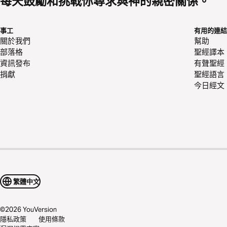
每天鼓勵和挑戰你尋求與神的親密關係。
事工
有用的連結
關於我們
幫助
部落格
聖經譯本
資訊發布
有聲聖經
捐獻
聖經語言
今日經文
繁體中文
©
2026
YouVersion
隱私政策
使用條款