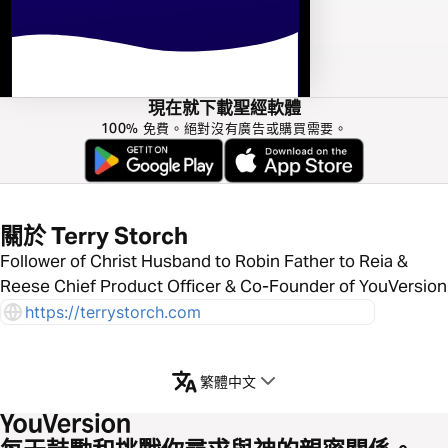
現在就下載聖經軟體
100% 免費。絕對沒有廣告或購買需要。
關於 Terry Storch
Follower of Christ Husband to Robin Father to Reia &
Reese Chief Product Officer & Co-Founder of YouVersion
https://terrystorch.com
繁體中文