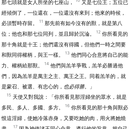
10
那七頭就是女人所坐的七座山，
又是七位王；五位已
經傾倒了，一位還在，一位還沒有來到；他來的時候，
11
必須暫時存留。
那先前有如今沒有的獸，就是第八
12
位；他也和那七位同列，並且歸於沉淪。
你所看見的
那十角就是十王；他們還沒有得國，但他們一時之間要
13
和獸同得權柄，與王一樣。
他們同心合意將自己的能
14
力、權柄給那獸。
他們與羔羊爭戰，羔羊必勝過他
們，因為羔羊是萬主之主、萬王之王。同着羔羊的，就
是蒙召、被選、有忠心的，
也必得勝
。」
15
天使又對我說：「你所看見那淫婦坐的眾水，就是
16
多民、多人、多國、多方。
你所看見的那十角與獸必
恨這淫婦，使她冷落赤身，又要吃她的肉，用火將她燒
17
盡。
因為神使諸王同心合意，遵行他的旨意，把自己