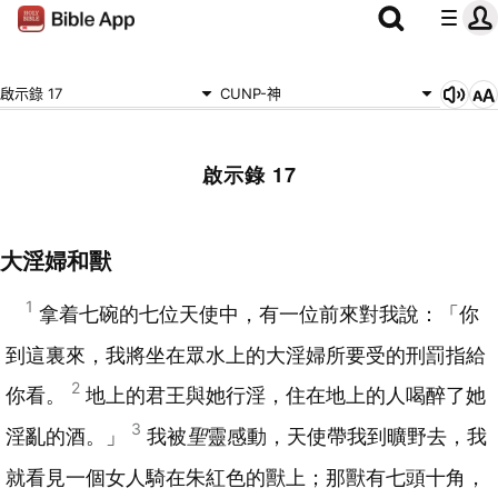
啟示錄 17
CUNP-神
啟示錄 17
大淫婦和獸
1
拿着七碗的七位天使中，有一位前來對我說：「你
到這裏來，我將坐在眾水上的大淫婦所要受的刑罰指給
2
你看。
地上的君王與她行淫，住在地上的人喝醉了她
3
淫亂的酒。」
我被
聖
靈感動，天使帶我到曠野去，我
就看見一個女人騎在朱紅色的獸上；那獸有七頭十角，