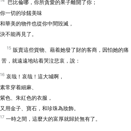
14
巴比倫
哪，你所貪愛的果子離開了你；
你一切的珍饈美味
和華美的物件也從你中間毀滅，
決不能再見了。
15
販賣這些貨物、藉着她發了財的客商，因怕她的痛
苦，就遠遠地站着哭泣悲哀，說：
16
哀哉！哀哉！這大城啊，
素常穿着細麻、
紫色、朱紅色的衣服，
又用金子、寶石，和珍珠為妝飾。
17
一時之間，這麼大的富厚就歸於無有了。