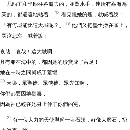
凡船主和坐船往各處去的，並眾水手，連所有靠海為
18
業的，都遠遠地站着，
看見燒她的煙，就喊着說：
19
「有何城能比這大城呢？」
他們又把塵土撒在頭上，
哭泣悲哀，喊着說：
哀哉！哀哉！這大城啊。
凡有船在海中的，都因她的珍寶成了富足！
她在一時之間就成了荒場！
20
天哪，眾聖徒、眾使徒、眾先知啊，
你們都要因她歡喜，
因為神已經在她身上伸了你們的冤。
21
有一位大力的天使舉起一塊石頭，好像大磨石，扔