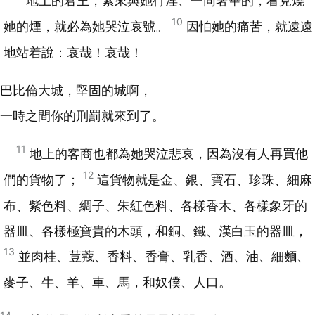
地上的君王，素來與她行淫、一同奢華的，看見燒
10
她的煙，就必為她哭泣哀號。
因怕她的痛苦，就遠遠
地站着說：哀哉！哀哉！
巴比倫
大城，堅固的城啊，
一時之間你的刑罰就來到了。
11
地上的客商也都為她哭泣悲哀，因為沒有人再買他
12
們的貨物了；
這貨物就是金、銀、寶石、珍珠、細麻
布、紫色料、綢子、朱紅色料、各樣香木、各樣象牙的
器皿、各樣極寶貴的木頭，和銅、鐵、漢白玉的器皿，
13
並肉桂、荳蔻、香料、香膏、乳香、酒、油、細麵、
麥子、牛、羊、車、馬，和奴僕、人口。