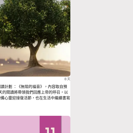
8 天
聖週閱讀計劃 ：《無阻的福音》，內容取自預