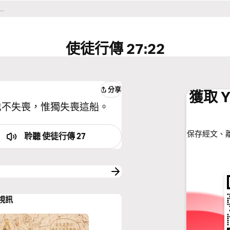
使徒行傳 27:22
分享
獲取 Y
也不失喪，惟獨失喪這船。
保存經文、
聆聽
使徒行傳 27
的視訊