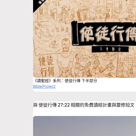
《讀聖經》系列：使徒行傳 下半部分
BibleProject
與 使徒行傳 27:22 相關的免費讀經計畫與靈修短文