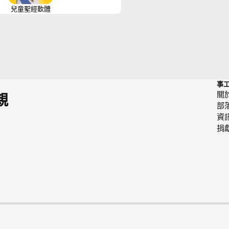
兒童聖經軟體
事
關
親
部
資
捐