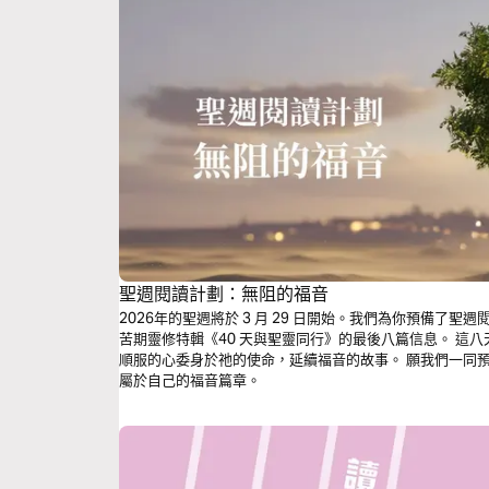
聖週閱讀計劃：無阻的福音
2026年的聖週將於 3 月 29 日開始。我們為你預備了
苦期靈修特輯《40 天與聖靈同行》的最後八篇信息。 這八天的閱讀將帶領我們回應上帝的呼召，以
順服的心委身於祂的使命，延續福音的故事。 願我們一同預備心靈迎接復活節，也在生活中繼續書寫
屬於自己的福音篇章。