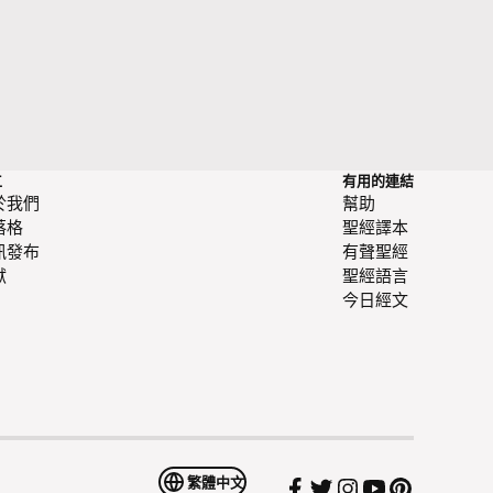
工
有用的連結
於我們
幫助
落格
聖經譯本
訊發布
有聲聖經
獻
聖經語言
今日經文
繁體中文