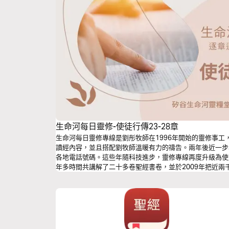
生命河每日靈修-使徒行傳23-28章
生命河每日靈修專線是劉彤牧師在1996年開始的靈修事
讀經內容，並且搭配劉牧師溫暖有力的禱告。兩年後近一步
各地電話號碼。這些年隨科技進步，靈修專線再度升級為使
年多時間共講解了二十多卷聖經書卷，並於2009年把近
音檔配合，提供弟兄姊妹靈修的不同管道。