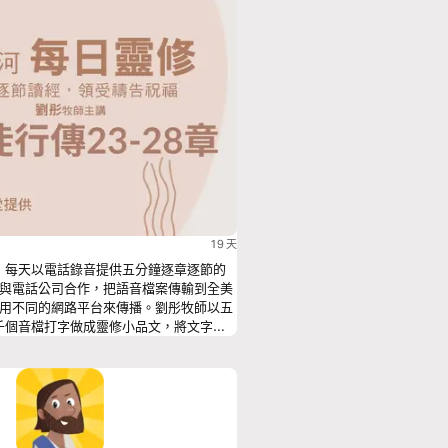
19 天
工，每天以電話錄音提供五分鐘逐章逐節的
與電話公司合作，把語音檔案傳輸到全美
用不同的網路平台來傳播。劉彤牧師以五
兩千個音檔打字做成靈修小品文，將文字與