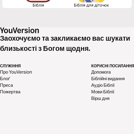
Біблія
Біблія для діточок
Заохочуємо та закликаємо вас шукати
близькості з Богом щодня.
СЛУЖІННЯ
КОРИСНІ ПОСИЛАННЯ
Про YouVersion
Допомога
Блоґ
Біблійні видання
Преса
Аудіо Біблії
Пожертва
Мови Біблії
Вірш дня