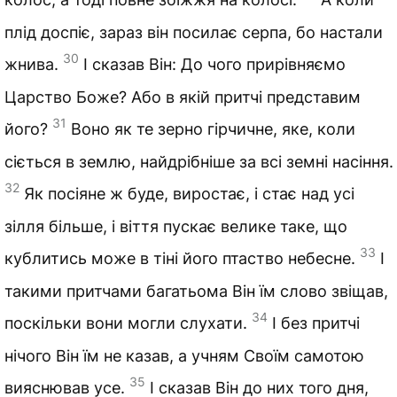
плід доспіє, зараз він посилає серпа, бо настали
30
жнива.
І сказав Він: До чого прирівняємо
Царство Боже? Або в якій притчі представим
31
його?
Воно як те зерно гірчичне, яке, коли
сіється в землю, найдрібніше за всі земні насіння.
32
Як посіяне ж буде, виростає, і стає над усі
зілля більше, і віття пускає велике таке, що
33
кублитись може в тіні його птаство небесне.
І
такими притчами багатьома Він їм слово звіщав,
34
поскільки вони могли слухати.
І без притчі
нічого Він їм не казав, а учням Своїм самотою
35
вияснював усе.
І сказав Він до них того дня,