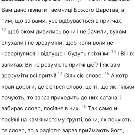
Вам дано пізнати таємниці Божого Царства, а
тим, що за вами, усе відбувається в притчах,
12
щоб оком дивились вони і не бачили, вухом
слухали і не зрозуміли, щоб коли вони не
13
навернулися, і відпущені будуть гріхи їм!
І Він їх
запитав: Ви не розумієте притчі цієї? І як вам
14
15
зрозуміти всі притчі!
Сіяч сіє слово.
А котрі
край дороги, де сіється слово, це ті, що як тільки
почують, то зараз приходить до них сатана, і
16
забирає слово, посіяне в них.
Так само й
посіяні на кам’янистому ґрунті, вони, як почують
те слово, то з радістю зараз приймають його,