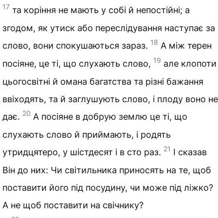
17
та коріння не мають у собі й непостійні; а
згодом, як утиск або переслідування наступає за
18
слово, вони спокушаються зараз.
А між терен
19
посіяне, це ті, що слухають слово,
але клопоти
цьогосвітні й омана багатства та різні бажання
ввіходять, та й заглушують слово, і плоду воно не
20
дає.
А посіяне в добрую землю це ті, що
слухають слово й приймають, і родять
21
утридцятеро, у шістдесят і в сто раз.
І сказав
Він до них: Чи світильника приносять на те, щоб
поставити його під посудину, чи може під ліжко?
А не щоб поставити на свічнику?