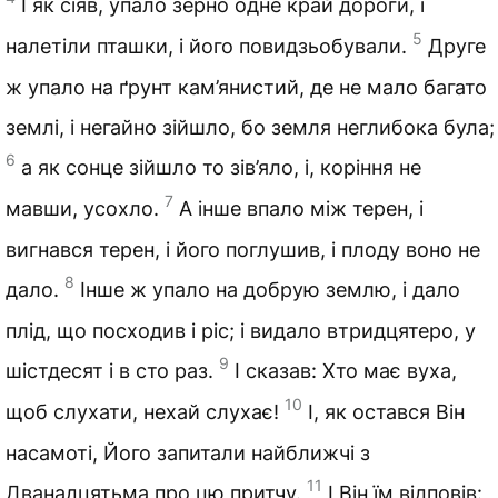
І як сіяв, упало зерно одне край дороги, і
5
налетіли пташки, і його повидзьобували.
Друге
ж упало на ґрунт кам’янистий, де не мало багато
землі, і негайно зійшло, бо земля неглибока була;
6
а як сонце зійшло то зів’яло, і, коріння не
7
мавши, усохло.
А інше впало між терен, і
вигнався терен, і його поглушив, і плоду воно не
8
дало.
Інше ж упало на добрую землю, і дало
плід, що посходив і ріс; і видало втридцятеро, у
9
шістдесят і в сто раз.
І сказав: Хто має вуха,
10
щоб слухати, нехай слухає!
І, як остався Він
насамоті, Його запитали найближчі з
11
Дванадцятьма про цю притчу.
І Він їм відповів: