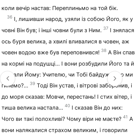
коли вечір настав: Переплиньмо на той бік.
36
І, лишивши народ, узяли із собою Його, як у
37
човні Він був; і інші човни були з Ним.
І знялася
ось буря велика, а хвилі вливалися в човен, аж
38
човен водою вже був переповнився!
А Він спав
на кормі на подушці... І вони розбудили Його та й
сказали Йому: Учителю, чи Тобі байдуже, що ми
39
гинемо?...
Тоді Він устав, і вітрові заборонив, і
до моря сказав: Мовчи, перестань! І стих вітер, і
40
тиша велика настала...
І сказав Він до них:
41
Чого ви такі полохливі? Чому віри не маєте?
А
вони налякалися страхом великим, і говорили