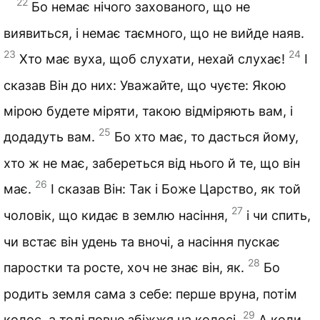
22
Бо немає нічого захованого, що не
виявиться, і немає таємного, що не вийде наяв.
23
24
Хто має вуха, щоб слухати, нехай слухає!
І
сказав Він до них: Уважайте, що чуєте: Якою
мірою будете міряти, такою відміряють вам, і
25
додадуть вам.
Бо хто має, то дасться йому,
хто ж не має, забереться від нього й те, що він
26
має.
І сказав Він: Так і Боже Царство, як той
27
чоловік, що кидає в землю насіння,
і чи спить,
чи встає він удень та вночі, а насіння пускає
28
паростки та росте, хоч не знає він, як.
Бо
родить земля сама з себе: перше вруна, потім
29
колос, а тоді повне збіжжя на колосі.
А коли