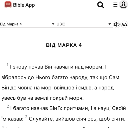
Вiд Марка 4
UBIO
ВIД МАРКА 4
1
І знову почав Він навчати над морем. І
зібралось до Нього багато народу, так що Сам
Він до човна на морі ввійшов і сидів, а народ
увесь був на землі покрай моря.
2
І багато навчав Він їх притчами, і в науці Своїй
3
їм казав:
Слухайте, вийшов сіяч ось, щоб сіяти.
4