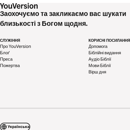
Заохочуємо та закликаємо вас шукати
близькості з Богом щодня.
СЛУЖІННЯ
КОРИСНІ ПОСИЛАННЯ
Про YouVersion
Допомога
Блоґ
Біблійні видання
Преса
Аудіо Біблії
Пожертва
Мови Біблії
Вірш дня
Українська