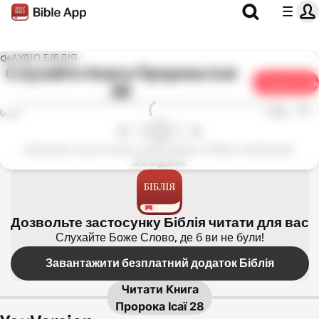
АУДІО БІБЛІЯ
Слухайте
Книга Пророка Ісаї
Поділитись
28
1х
0:00
0:00
Цей розділ не доступний у цьому виданні. Оберіть інший розділ
або видання.
Дозвольте застосунку Біблія читати для вас
Слухайте Боже Слово, де б ви не були!
Завантажити безплатний додаток Біблія
Читати
Книга
Пророка Ісаї 28