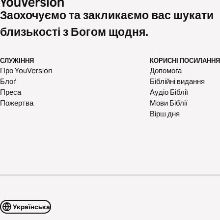
Заохочуємо та закликаємо вас шукати
близькості з Богом щодня.
СЛУЖІННЯ
КОРИСНІ ПОСИЛАННЯ
Про YouVersion
Допомога
Блоґ
Біблійні видання
Преса
Аудіо Біблії
Пожертва
Мови Біблії
Вірш дня
Українська