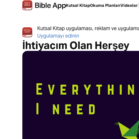
Kutsal Kitap
Okuma Planları
Videolar
Kutsal Kitap uygulaması, reklam ve uygulama
Uygulamayı edinin
İhtiyacım Olan Herşey