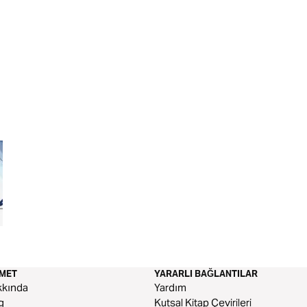
Çevre Baskısı
Az Eşyayla Seyaha
ZMET
YARARLI BAĞLANTILAR
kkında
Yardım
g
Kutsal Kitap Çevirileri