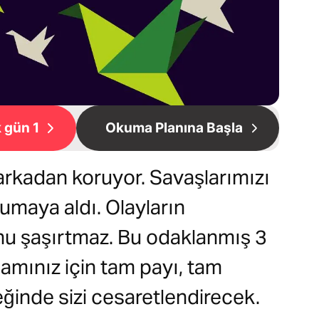
 gün 1
Okuma Planına Başla
 arkadan koruyor. Savaşlarımızı
orumaya aldı. Olayların
nu şaşırtmaz. Bu odaklanmış 3
amınız için tam payı, tam
ğinde sizi cesaretlendirecek.