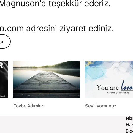
y Magnuson'a teşekkür ederiz.
com adresini ziyaret ediniz.
sı
Tövbe Adımları
Seviliyorsunuz
HI
Ha
Blo