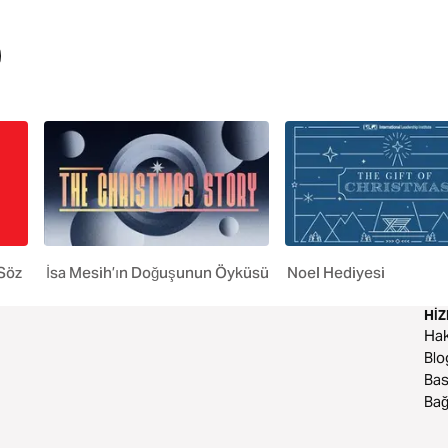
 Söz
İsa Mesih’ın Doğuşunun Öyküsü
Noel Hediyesi
HI
Ha
Blo
Bas
Bağ