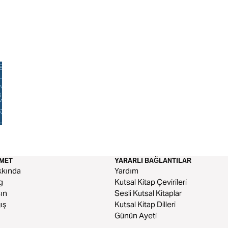
Kalkın ve Parlayın
Duygusal Sorunla
ZMET
YARARLI BAĞLANTILAR
kkında
Yardım
g
Kutsal Kitap Çevirileri
ın
Sesli Kutsal Kitaplar
ış
Kutsal Kitap Dilleri
Günün Ayeti