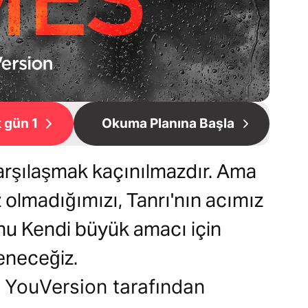
 gün 1
Okuma Planına Başla
arşılaşmak kaçınılmazdır. Ama
 olmadığımızı, Tanrı'nın acımız
nu Kendi büyük amacı için
leneceğiz.
ı, YouVersion tarafından