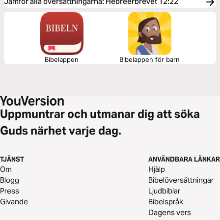
Jämför alla översättningarna
:
Hebreerbrevet 12:22
Bibelappen
Bibelappen för barn
Uppmuntrar och utmanar dig att söka
Guds närhet varje dag.
TJÄNST
ANVÄNDBARA LÄNKAR
Om
Hjälp
Blogg
Bibelöversättningar
Press
Ljudbiblar
Givande
Bibelspråk
Dagens vers