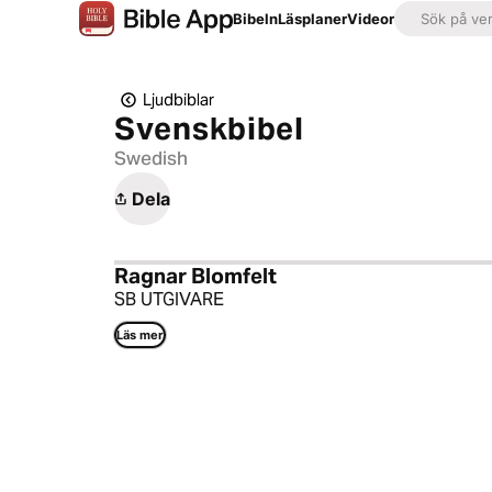
Bibeln
Läsplaner
Videor
Ljudbiblar
Svenskbibel
Swedish
Dela
Ragnar Blomfelt
SB UTGIVARE
Läs mer