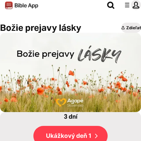
Božie prejavy lásky
Zdieľať
3 dní
Ukážkový deň 1