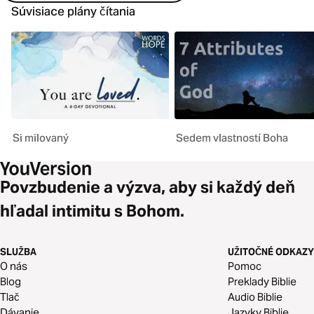
Súvisiace plány čítania
Si milovaný
Sedem vlastností Boha
Povzbudenie a výzva, aby si každý deň
hľadal intimitu s Bohom.
SLUŽBA
UŽITOČNÉ ODKAZY
O nás
Pomoc
Blog
Preklady Biblie
Tlač
Audio Biblie
Dávanie
Jazyky Biblie