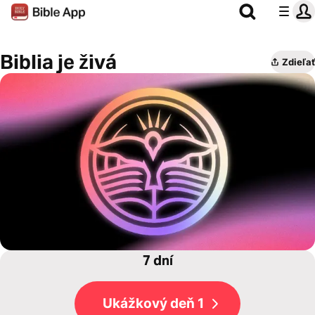
Biblia je živá
Zdieľať
7 dní
Ukážkový deň 1