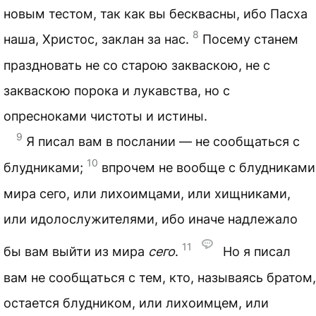
новым тестом, так как вы бесквасны, ибо Пасха
8
наша, Христос, заклан за нас.
Посему станем
праздновать не со старою закваскою, не с
закваскою порока и лукавства, но с
опресноками чистоты и истины.
9
Я писал вам в послании — не сообщаться с
10
блудниками;
впрочем не вообще с блудниками
мира сего, или лихоимцами, или хищниками,
или идолослужителями, ибо иначе надлежало
11
бы вам выйти из мира
сего
.
Но я писал
вам не сообщаться с тем, кто, называясь братом,
остается блудником, или лихоимцем, или