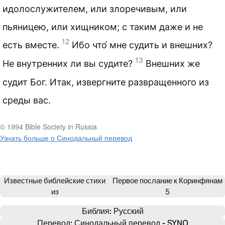
идолослужителем, или злоречивым, или
пьяницею, или хищником; с таким даже и не
12
есть вместе.
Ибо что́ мне судить и внешних?
13
Не внутренних ли вы судите?
Внешних же
судит Бог. Итак, извергните развращенного из
среды вас.
© 1994 Bible Society in Russia
Узнать больше о Синодальный перевод
Известные библейские стихи
Первое послание к Коринфянам
из
5
Библия: 
Русский
Перевод: Синодальный перевод - SYNO