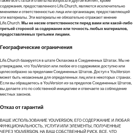
также все статьи и ответы на вопросы и другой контент, кроме
содержания, предоставленного Life.Church, являются исключительно
мнениями и ответственностью лица или организации, предоставляющей
эти материалы. Эти материалы не обязательно отражают мнение
Life.Church.
Мы не несем ответственности перед вами или какой-либо
третьей стороной за содержание или точность любых материалов,
предоставляемых третьими лицами.
Географические ограничения
Life.Church базируется в штате Оклахома в Соединенных Штатах. Мы не
утверждаем, что YouVersion или любое его содержимое доступно или
целесообразно за пределами Соединенных Штатов. Доступ к YouVersion
может быть незаконным для определенных лиц или в некоторых странах.
Если вы обращаетесь в YouVersion из-за пределов Соединенных Штатов,
вы делаете это по собственной инициативе и отвечаете за соблюдение
местных законов.
Отказ от гарантий
ВАШЕ ИСПОЛЬЗОВАНИЕ YOUVERSION, ЕГО СОДЕРЖАНИЕ И ЛЮБАЯ
ФУНКЦИОНАЛЬНОСТЬ, УСЛУГИ ИЛИ ЭЛЕМЕНТЫ, ПОЛУЧЕННЫЕ
ЧЕРЕЗ YOUVERSION, НА ВАШ СОБСТВЕННЫЙ РИСК, ВСЕ, ЧТО