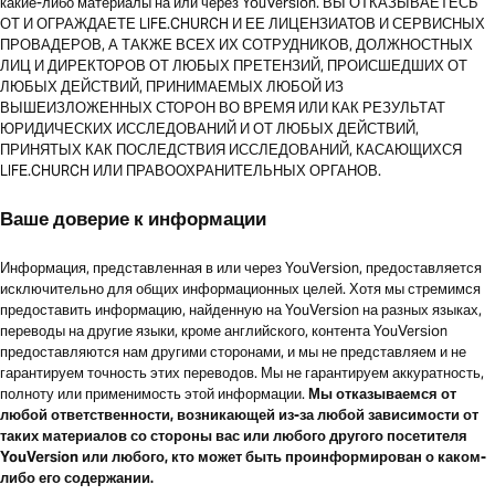
какие-либо материалы на или через YouVersion. ВЫ ОТКАЗЫВАЕТЕСЬ
ОТ И ОГРАЖДАЕТЕ LIFE.CHURCH И ЕЕ ЛИЦЕНЗИАТОВ И СЕРВИСНЫХ
ПРОВАДЕРОВ, А ТАКЖЕ ВСЕХ ИХ СОТРУДНИКОВ, ДОЛЖНОСТНЫХ
ЛИЦ И ДИРЕКТОРОВ ОТ ЛЮБЫХ ПРЕТЕНЗИЙ, ПРОИСШЕДШИХ ОТ
ЛЮБЫХ ДЕЙСТВИЙ, ПРИНИМАЕМЫХ ЛЮБОЙ ИЗ
ВЫШЕИЗЛОЖЕННЫХ СТОРОН ВО ВРЕМЯ ИЛИ КАК РЕЗУЛЬТАТ
ЮРИДИЧЕСКИХ ИССЛЕДОВАНИЙ И ОТ ЛЮБЫХ ДЕЙСТВИЙ,
ПРИНЯТЫХ КАК ПОСЛЕДСТВИЯ ИССЛЕДОВАНИЙ, КАСАЮЩИХСЯ
LIFE.CHURCH ИЛИ ПРАВООХРАНИТЕЛЬНЫХ ОРГАНОВ.
Ваше доверие к информации
Информация, представленная в или через YouVersion, предоставляется
исключительно для общих информационных целей. Хотя мы стремимся
предоставить информацию, найденную на YouVersion на разных языках,
переводы на другие языки, кроме английского, контента YouVersion
предоставляются нам другими сторонами, и мы не представляем и не
гарантируем точность этих переводов. Мы не гарантируем аккуратность,
полноту или применимость этой информации.
Мы отказываемся от
любой ответственности, возникающей из-за любой зависимости от
таких материалов со стороны вас или любого другого посетителя
YouVersion или любого, кто может быть проинформирован о каком-
либо его содержании.