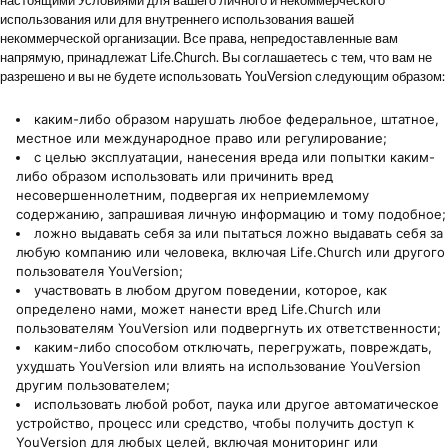
настоящими Условиями для вашего личного и некоммерческого
использования или для внутреннего использования вашей
некоммерческой организации. Все права, непредоставленные вам
напрямую, принадлежат Life.Church. Вы соглашаетесь с тем, что вам не
разрешено и вы не будете использовать YouVersion следующим образом:
каким-либо образом нарушать любое федеральное, штатное,
местное или международное право или регулирование;
с целью эксплуатации, нанесения вреда или попытки каким-
либо образом использовать или причинить вред
несовершеннолетним, подвергая их неприемлемому
содержанию, запрашивая личную информацию и тому подобное;
ложно выдавать себя за или пытаться ложно выдавать себя за
любую компанию или человека, включая Life.Church или другого
пользователя YouVersion;
участвовать в любом другом поведении, которое, как
определено нами, может нанести вред Life.Church или
пользователям YouVersion или подвергнуть их ответственности;
каким-либо способом отключать, перегружать, повреждать,
ухудшать YouVersion или влиять на использование YouVersion
другим пользователем;
использовать любой робот, паука или другое автоматическое
устройство, процесс или средство, чтобы получить доступ к
YouVersion для любых целей, включая мониторинг или