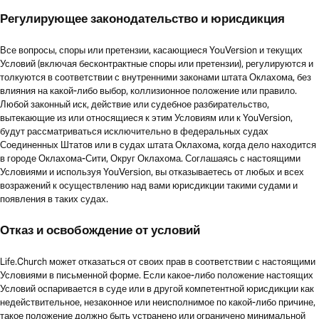
Регулирующее законодательство и юрисдикция
Все вопросы, споры или претензии, касающиеся YouVersion и текущих
Условий (включая бесконтрактные споры или претензии), регулируются и
толкуются в соответствии с внутренними законами штата Оклахома, без
влияния на какой-либо выбор, коллизионное положение или правило.
Любой законный иск, действие или судебное разбирательство,
вытекающие из или относящиеся к этим Условиям или к YouVersion,
будут рассматриваться исключительно в федеральных судах
Соединенных Штатов или в судах штата Оклахома, когда дело находится
в городе Оклахома-Сити, Округ Оклахома. Соглашаясь с настоящими
Условиями и используя YouVersion, вы отказываетесь от любых и всех
возражений к осуществлению над вами юрисдикции такими судами и
появления в таких судах.
Отказ и освобождение от условий
Life.Church может отказаться от своих прав в соответствии с настоящими
Условиями в письменной форме. Если какое-либо положение настоящих
Условий оспаривается в суде или в другой компетентной юрисдикции как
недействительное, незаконное или неисполнимое по какой-либо причине,
такое положение должно быть устранено или ограничено минимальной