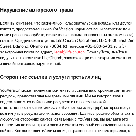
Нарушение авторского права
Если вы считаете, что какие-либо Пользовательские вклады или другой
контент, предоставленный в YouVersion, нарушает ваши авторские или
иные права, пожалуйста, свяжитесь с нашим назначенным агентом по: (a)
почте в Юридическом отделе, Life.Church Operations, LLC, 4600 East 2nd
Street, Edmond, Oklahoma 73034; (б) телефон 405-680-5433; или (c)
электронная почта по адресу
legal@life.church
, Пожалуйста, имейте в
виду, что это политика Life.Church, заключающаяся в закрытии учетных
записей повторных нарушителей.
Сторонние ссылки и услуги третьих лиц
YouVersion может включать контент или ссылки на сторонние сайты или
ресурсы, предоставляемый третьими лицами. Мы не контролируем
содержание этих сайтов или ресурсов и не несем никакой
ответственности за них или за любые потери или ущерб, которые могут
возникнуть в результате их использования. Если вы решите обратиться к
любому из сторонних сайтов, связанных с YouVersion, вы делаете это
полностью на свой страх и риск и с учетом условий использования таких
сайтов. Все заявления и/или мнения, выраженные в этих материалах, а