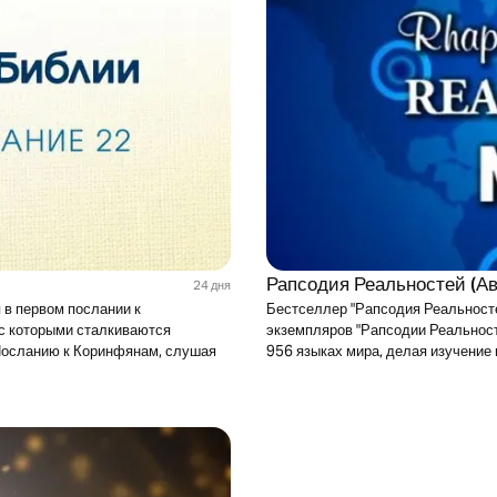
Рапсодия Реальностей (Ав
24 дня
 в первом послании к
Бестселлер "Рапсодия Реальносте
 с которыми сталкиваются
экземпляров "Рапсодии Реальност
Посланию к Коринфянам, слушая
956 языках мира, делая изучени