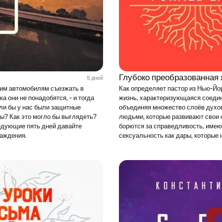
Глубоко преобразованная
5 дней
шим автомобилям съезжать в
Как определяет пастор из Нью-Йо
а они не понадобятся, - и тогда
жизнь, характеризующаяся соедин
сли бы у нас были защитные
объединяя множество слоёв духов
ы? Как это могло бы выглядеть?
людьми, которые развивают свои 
ледующие пять дней давайте
борются за справедливость, имею
раждения.
сексуальность как дары, которые 