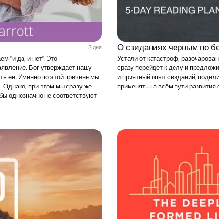
О свиданиях черным по бе
3 дня
 "и да, и нет". Это
Устали от катастроф, разочарован
аявление. Бог утверждает нашу
сразу перейдет к делу и предлож
ть ее. Именно по этой причине мы
и приятный опыт свиданий, подел
. Однако, при этом мы сразу же
применять на всём пути развития 
бы однозначно не соответствуют