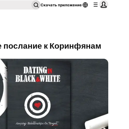
Скачать приложение
е послание к Коринфянам