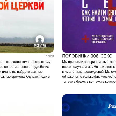
ПОЛОВИНКИ 006: СЕКС
7 дней
ел оставался там только потому,
Мы привыкли воспринимать секс в
ное сопротивление от иудейских
всего получаем мы. Но при этом м
ом плане вы найдёте важные
мимолётных наслаждений. Мы смож
сложные времена. Однако люди в
обнажены не только физически, н
только в браке, в контексте котор