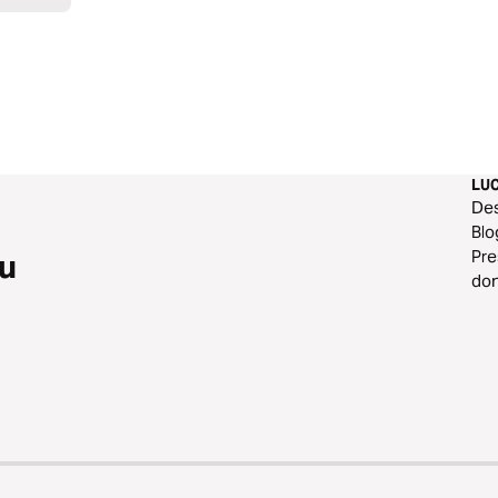
LU
De
Blo
Pre
eu
do