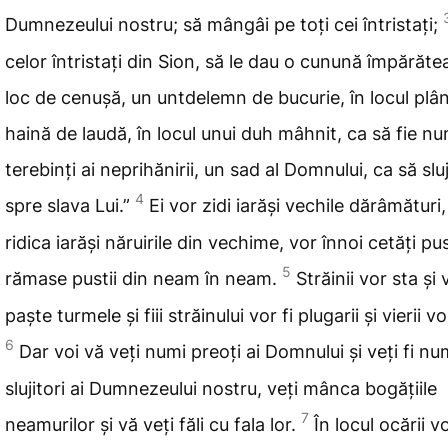
Dumnezeului nostru; să mângâi
pe toți cei întristați;
celor întristați din Sion, să le
dau o cunună împărătea
loc de cenușă, un untdelemn de bucurie, în locul plân
haină de laudă, în locul unui duh mâhnit, ca să fie nu
terebinți ai neprihănirii, un sad
al Domnului, ca
să slu
4
spre slava Lui.”
Ei vor zidi iarăși
vechile dărâmături,
ridica iarăși năruirile din vechime, vor înnoi cetăți pus
5
rămase pustii din neam în neam.
Străinii
vor sta și 
paște turmele și fiii străinului vor fi plugarii și vierii vo
6
Dar
voi vă veți numi preoți ai Domnului și veți fi num
slujitori ai Dumnezeului nostru, veți
mânca bogățiile
7
neamurilor și vă veți făli cu fala lor.
În
locul ocării v