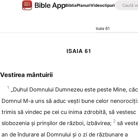
Biblia
Planuri
Videoclipuri
Isaia 61
ISAIA 61
Vestirea mântuirii
1
„Duhul
Domnului Dumnezeu este peste Mine, căc
Domnul M-a
uns să aduc vești bune celor nenorociți
trimis să vindec
pe cei cu inima zdrobită, să vestesc 
2
slobozenia
și prinșilor de război, izbăvirea;
să
veste
an de îndurare al Domnului și o zi
de răzbunare a