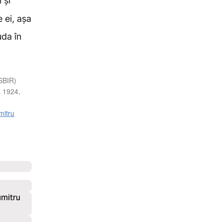
 și
 ei, așa
uda
în
(SBIR)
a 1924,
mitru
umitru