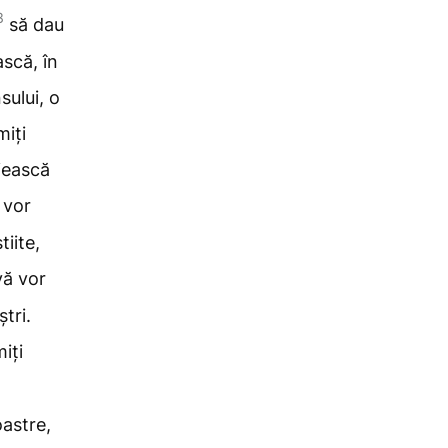
3
să dau
scă, în
sului, o
miți
jească
 vor
tiite,
vă vor
ștri.
iți
oastre,