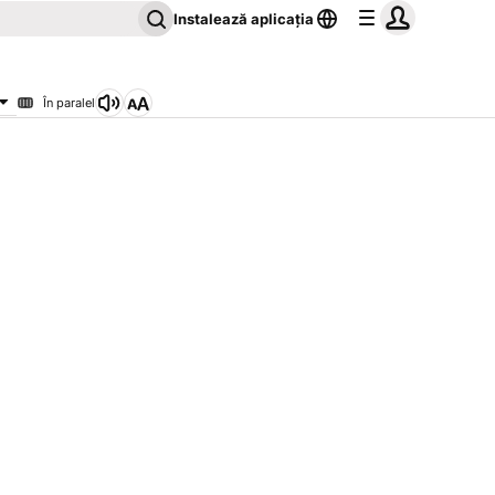
Instalează aplicația
În paralel