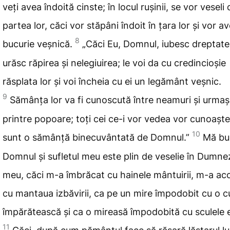
veți avea îndoită cinste; în locul rușinii, se vor veseli 
partea lor, căci vor stăpâni îndoit în țara lor și vor a
8
bucurie veșnică.
„Căci Eu
, Domnul, iubesc dreptate
urăsc
răpirea și nelegiuirea; le voi da cu credincioșie
răsplata lor și
voi încheia cu ei un legământ veșnic.
9
Sămânța lor va fi cunoscută între neamuri și urmașii
printre popoare; toți cei ce-i vor vedea vor cunoaște
10
sunt o sămânță binecuvântată de Domnul.”
Mă
bu
Domnul și sufletul meu este plin de veselie în Dumne
meu, căci
m-a îmbrăcat cu hainele mântuirii, m-a aco
cu mantaua izbăvirii, ca
pe un mire împodobit cu o 
împărătească și ca o mireasă împodobită cu sculele e
11