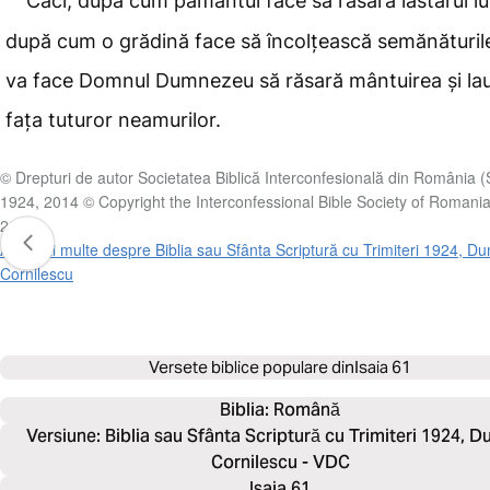
Căci, după cum pământul face să răsară lăstarul lui
după cum o grădină face să încolțească semănăturile
va face Domnul Dumnezeu să răsară mântuirea
și la
fața tuturor neamurilor.
© Drepturi de autor Societatea Biblică Interconfesională din România 
1924, 2014 © Copyright the Interconfessional Bible Society of Romani
2014
Află mai multe despre Biblia sau Sfânta Scriptură cu Trimiteri 1924, Du
Cornilescu
Versete biblice populare din
Isaia 61
Biblia: 
Română
Versiune: Biblia sau Sfânta Scriptură cu Trimiteri 1924, D
Cornilescu - VDC
Isaia 61