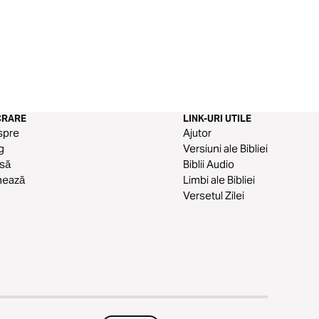
CRARE
LINK-URI UTILE
spre
Ajutor
g
Versiuni ale Bibliei
să
Biblii Audio
nează
Limbi ale Bibliei
Versetul Zilei