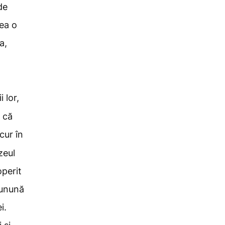
de
vea o
a,
 lor,
 că
cur în
zeul
perit
cunună
i.