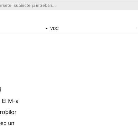
VDC
i
: El M-a
robilor
sc un