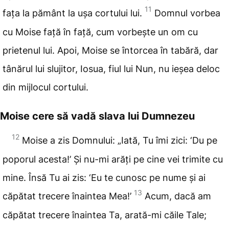
11
fața la pământ la ușa cortului lui.
Domnul
vorbea
cu Moise față în față, cum vorbește un om cu
prietenul lui. Apoi, Moise se întorcea în tabără, dar
tânărul lui slujitor, Iosua, fiul lui Nun, nu ieșea deloc
din mijlocul cortului.
Moise cere să vadă slava lui Dumnezeu
12
Moise a zis Domnului: „Iată
, Tu îmi zici: ‘Du pe
poporul acesta!’ Și nu-mi arăți pe cine vei trimite cu
mine. Însă Tu ai zis: ‘Eu
te cunosc pe nume și ai
13
căpătat trecere înaintea Mea!’
Acum, dacă
am
căpătat trecere înaintea Ta, arată-mi
căile Tale;