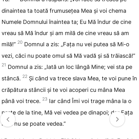
dinaintea ta toată frumusețea Mea și voi chema
Numele Domnului înaintea ta; Eu Mă
îndur de cine
vreau să Mă îndur și am milă de cine vreau să am
20
milă!”
Domnul a zis: „Fața nu vei putea să Mi-o
vezi, căci nu poate
omul să Mă vadă și să trăiască!”
21
Domnul a zis: „Iată un loc lângă Mine; vei sta pe
22
stâncă.
Și când va trece slava Mea, te voi pune în
crăpătura stâncii și te voi acoperi
cu mâna Mea
23
până voi trece.
Iar când Îmi voi trage mâna la o
parte de la tine, Mă vei vedea pe dinapoi; dar Fața
Mea nu
se poate vedea.”