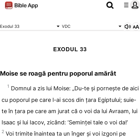
Exodul 33
VDC
EXODUL 33
Moise se roagă pentru poporul amărât
1
Domnul a zis lui Moise: „Du-te și pornește de aici
cu
poporul pe care l-ai scos din țara Egiptului; suie-
te în țara pe care am jurat că o voi da lui Avraam, lui
Isaac și lui Iacov, zicând: ‘Seminței
tale o voi da!’
2
Voi
trimite înaintea ta un înger și voi
izgoni pe