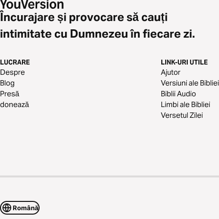
Încurajare și provocare să cauți
intimitate cu Dumnezeu în fiecare zi.
LUCRARE
LINK-URI UTILE
Despre
Ajutor
Blog
Versiuni ale Bibliei
Presă
Biblii Audio
donează
Limbi ale Bibliei
Versetul Zilei
Română