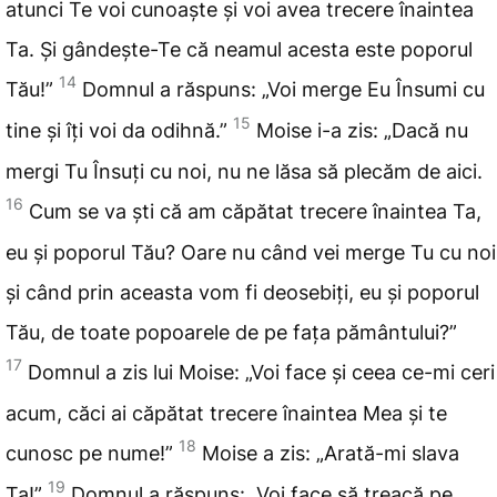
atunci Te voi cunoaște și voi avea trecere înaintea
Ta. Și gândește-Te că neamul acesta este poporul
14
Tău!”
Domnul a răspuns: „Voi merge Eu Însumi
cu
15
tine și îți voi da
odihnă.”
Moise i-a zis: „Dacă
nu
mergi Tu Însuți cu noi, nu ne lăsa să plecăm de aici.
16
Cum se va ști că am căpătat trecere înaintea Ta,
eu și poporul Tău? Oare nu
când vei merge Tu cu noi
și când prin aceasta vom fi
deosebiți, eu și poporul
Tău, de toate popoarele de pe fața pământului?”
17
Domnul a zis lui Moise: „Voi
face și ceea ce-mi ceri
acum, căci ai
căpătat trecere înaintea Mea și te
18
cunosc pe nume!”
Moise a zis: „Arată-mi
slava
19
Ta!”
Domnul a răspuns: „Voi
face să treacă pe