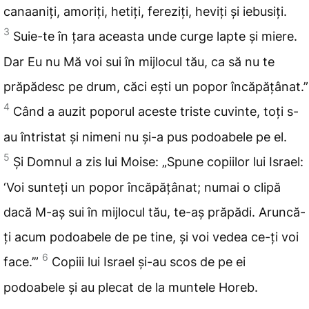
canaaniți, amoriți, hetiți, fereziți, heviți și iebusiți.
3
Suie-te în
țara aceasta unde curge lapte și miere.
Dar
Eu nu Mă voi sui în mijlocul tău, ca să nu te
prăpădesc
pe drum, căci ești un popor
încăpățânat.”
4
Când a auzit poporul aceste triste cuvinte, toți s-
au
întristat și
nimeni nu și-a pus podoabele pe el.
5
Și Domnul a zis lui Moise: „Spune copiilor lui Israel:
‘Voi
sunteți un popor încăpățânat; numai o clipă
dacă M-aș sui în
mijlocul tău, te-aș prăpădi. Aruncă-
ți acum podoabele de pe tine, și voi
vedea ce-ți voi
6
face.’”
Copiii lui Israel și-au scos de pe ei
podoabele și au plecat de la muntele Horeb.