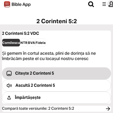
2 Corinteni 5:2
2 Corinteni 5:2
VDC
Cornilescu
NTR
BVA
Fidela
Și gemem în cortul acesta, plini de dorința să ne
îmbrăcăm peste el cu locașul nostru ceresc
Citește 2 Corinteni 5
Ascultă
2 Corinteni 5
Împărtășește
Compară toate versiunile
:
2 Corinteni 5:2