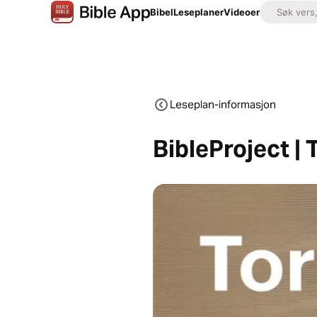
Bibel
Leseplaner
Videoer
Leseplan-informasjon
BibleProject | 