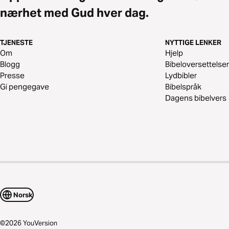
nærhet med Gud hver dag.
TJENESTE
NYTTIGE LENKER
Om
Hjelp
Blogg
Bibeloversettelser
Presse
Lydbibler
Gi pengegave
Bibelspråk
Dagens bibelvers
Norsk
©
2026
YouVersion