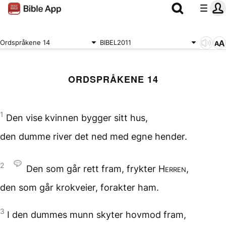
Ordspråkene 14
BIBEL2011
ORDSPRÅKENE 14
1
Den vise kvinnen
bygger sitt hus,
den dumme river det ned
med egne hender.
2
Den som går rett fram,
frykter
Herren
,
den som går krokveier,
forakter ham.
3
I den dummes munn
skyter hovmod fram,