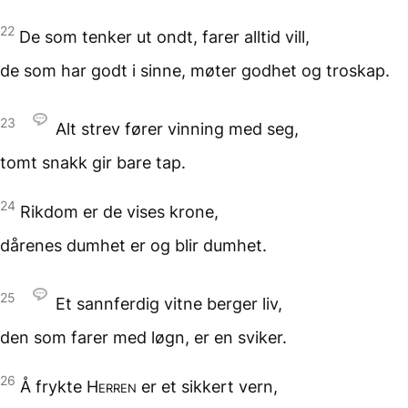
22
De som tenker ut ondt,
farer alltid vill,
de som har godt i sinne,
møter godhet og troskap.
23
Alt strev fører vinning med seg,
tomt snakk gir bare tap.
24
Rikdom er de vises krone,
dårenes dumhet
er og blir dumhet.
25
Et sannferdig vitne berger liv,
den som farer med løgn,
er en sviker.
26
Å frykte
Herren
er et sikkert vern,