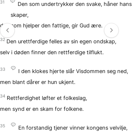
31
Den som undertrykker den svake,
håner hans
skaper,
den som hjelper den fattige,
gir Gud ære.
32
Den urettferdige felles
av sin egen ondskap,
selv i døden
finner den rettferdige tilflukt.
33
I den klokes hjerte
slår Visdommen seg ned,
men blant dårer
er hun ukjent.
34
Rettferdighet løfter
et folkeslag,
men synd er en skam
for folkene.
35
En forstandig tjener
vinner kongens velvilje,