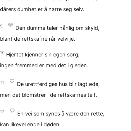
dårers dumhet
er å narre seg selv.
9
Den dumme taler hånlig
om skyld,
blant de rettskafne rår velvilje.
10
Hjertet kjenner sin egen sorg,
ingen fremmed
er med det i gleden.
11
De urettferdiges hus
blir lagt øde,
men det blomstrer
i de rettskafnes telt.
12
En vei som synes å være
den rette,
kan likevel ende i døden.