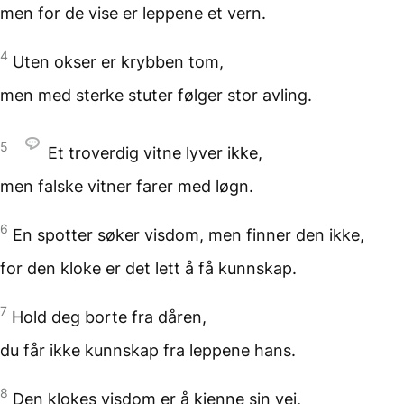
men for de vise
er leppene et vern.
4
Uten okser er krybben tom,
men med sterke stuter
følger stor avling.
5
Et troverdig vitne lyver ikke,
men falske vitner
farer med løgn.
6
En spotter søker visdom,
men finner den ikke,
for den kloke
er det lett å få kunnskap.
7
Hold deg borte fra dåren,
du får ikke kunnskap
fra leppene hans.
8
Den klokes visdom
er å kjenne sin vei,