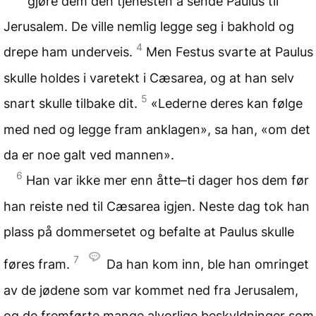
gjøre dem den tjenesten å sende Paulus til
Jerusalem. De ville nemlig legge seg i bakhold og
4
drepe ham underveis.
Men Festus svarte at Paulus
skulle holdes i varetekt i Cæsarea, og at han selv
5
snart skulle tilbake dit.
«Lederne deres kan følge
med ned og legge fram anklagen», sa han, «om det
da er noe galt ved mannen».
6
Han var ikke mer enn åtte–ti dager hos dem før
han reiste ned til Cæsarea igjen. Neste dag tok han
plass på dommersetet og befalte at Paulus skulle
7
føres fram.
Da han kom inn, ble han omringet
av de jødene som var kommet ned fra Jerusalem,
og de fremførte mange alvorlige beskyldninger som