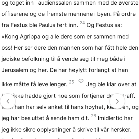
og toget inn i audienssalen sammen med de øverste
offiserene og de fremste mennene i byen. På ordre
24
fra Festus ble Paulus ført inn.
Og Festus sa:
«Kong Agrippa og alle dere som er sammen med
oss! Her ser dere den mannen som har fått hele den
jødiske befolkning til å vende seg til meg både i
Jerusalem og her. De har høylytt forlangt at han
25
ikke måtte få leve lenger.
Jeg ble klar over at
han ikke hadde gjort noe som fortjener dødsstraff.
Men han har selv anket til hans høyhet, keiseren, og
26
jeg har besluttet å sende ham dit.
Imidlertid har
jeg ikke sikre opplysninger å skrive til vår hersker.