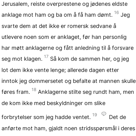
Jerusalem, reiste overprestene og jødenes eldste
16
anklage mot ham og ba om å få ham dømt.
Jeg
svarte dem at det ikke er romersk sedvane å
utlevere noen som er anklaget, før han personlig
har møtt anklagerne og fått anledning til å forsvare
17
seg mot klagen.
Så kom de sammen her, og jeg
lot dem ikke vente lenge; allerede dagen etter
inntok jeg dommersetet og befalte at mannen skulle
18
føres fram.
Anklagerne stilte seg rundt ham, men
de kom ikke med beskyldninger om slike
19
forbrytelser som jeg hadde ventet.
Det de
anførte mot ham, gjaldt noen stridsspørsmål i deres