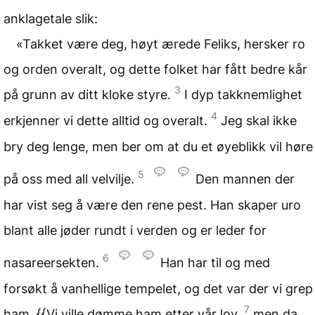
anklagetale slik:
«Takket være deg, høyt ærede Feliks, hersker ro
og orden overalt, og dette folket har fått bedre kår
3
på grunn av ditt kloke styre.
I dyp takknemlighet
4
erkjenner vi dette alltid og overalt.
Jeg skal ikke
bry deg lenge, men ber om at du et øyeblikk vil høre
5
på oss med all velvilje.
Den mannen der
har vist seg å være den rene pest. Han skaper uro
blant alle jøder rundt i verden og er leder for
6
nasareersekten.
Han har til og med
forsøkt å vanhellige tempelet, og det var der vi grep
7
ham. {{Vi ville dømme ham etter vår lov,
men da