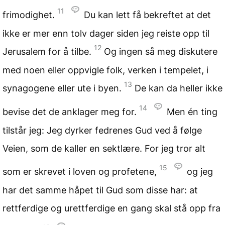
11
frimodighet.
Du kan lett få bekreftet at det
ikke er mer enn tolv dager siden jeg reiste opp til
12
Jerusalem for å tilbe.
Og ingen så meg diskutere
med noen eller oppvigle folk, verken i tempelet, i
13
synagogene eller ute i byen.
De kan da heller ikke
14
bevise det de anklager meg for.
Men én ting
tilstår jeg: Jeg dyrker fedrenes Gud ved å følge
Veien, som de kaller en sektlære. For jeg tror alt
15
som er skrevet i loven og profetene,
og jeg
har det samme håpet til Gud som disse har: at
rettferdige og urettferdige en gang skal stå opp fra