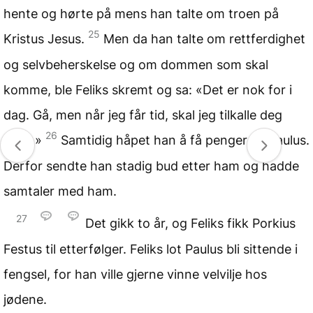
hente og hørte på mens han talte om troen på
25
Kristus Jesus.
Men da han talte om rettferdighet
og selvbeherskelse og om dommen som skal
komme, ble Feliks skremt og sa: «Det er nok for i
dag. Gå, men når jeg får tid, skal jeg tilkalle deg
26
igjen.»
Samtidig håpet han å få penger av Paulus.
Derfor sendte han stadig bud etter ham og hadde
samtaler med ham.
27
Det gikk to år, og Feliks fikk Porkius
Festus til etterfølger. Feliks lot Paulus bli sittende i
fengsel, for han ville gjerne vinne velvilje hos
jødene.