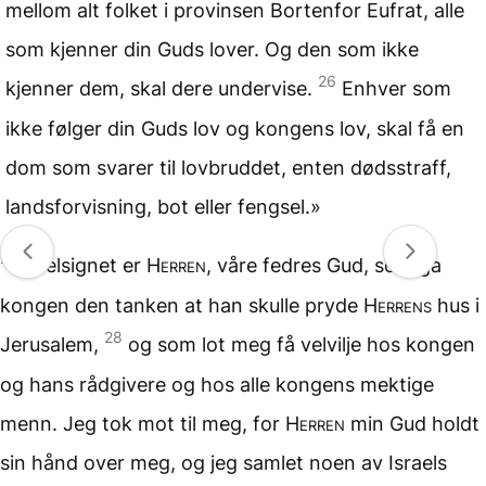
mellom alt folket i provinsen Bortenfor Eufrat, alle
som kjenner din Guds lover. Og den som ikke
26
kjenner dem, skal dere undervise.
Enhver som
ikke følger din Guds lov og kongens lov, skal få en
dom som svarer til lovbruddet, enten dødsstraff,
landsforvisning, bot eller fengsel.»
27
«Velsignet er
Herren
, våre fedres Gud, som ga
kongen den tanken at han skulle pryde
Herrens
hus i
28
Jerusalem,
og som lot meg få velvilje hos kongen
og hans rådgivere og hos alle kongens mektige
menn. Jeg tok mot til meg, for
Herren
min Gud holdt
sin hånd over meg, og jeg samlet noen av Israels