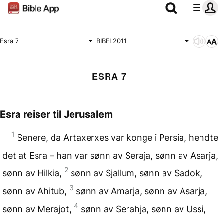
Esra 7
BIBEL2011
ESRA 7
Esra reiser til Jerusalem
1
Senere, da Artaxerxes var konge i Persia, hendte
det at Esra – han var sønn av Seraja, sønn av Asarja,
2
sønn av Hilkia,
sønn av Sjallum, sønn av Sadok,
3
sønn av Ahitub,
sønn av Amarja, sønn av Asarja,
4
sønn av Merajot,
sønn av Serahja, sønn av Ussi,