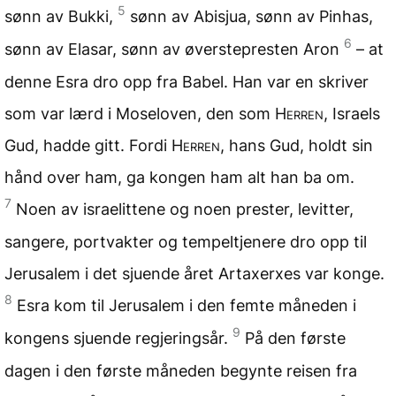
5
sønn av Bukki,
sønn av Abisjua, sønn av Pinhas,
6
sønn av Elasar, sønn av øverstepresten Aron
– at
denne Esra dro opp fra Babel. Han var en skriver
som var lærd i Moseloven, den som
Herren
, Israels
Gud, hadde gitt. Fordi
Herren
, hans Gud, holdt sin
hånd over ham, ga kongen ham alt han ba om.
7
Noen av israelittene og noen prester, levitter,
sangere, portvakter og tempeltjenere dro opp til
Jerusalem i det sjuende året Artaxerxes var konge.
8
Esra kom til Jerusalem i den femte måneden i
9
kongens sjuende regjeringsår.
På den første
dagen i den første måneden begynte reisen fra