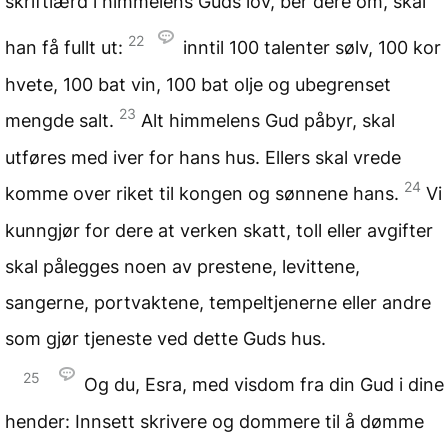
skriftlærd i himmelens Guds lov, ber dere om, skal
22
han få fullt ut:
inntil 100 talenter sølv, 100 kor
hvete, 100 bat vin, 100 bat olje og ubegrenset
23
mengde salt.
Alt himmelens Gud påbyr, skal
utføres med iver for hans hus. Ellers skal vrede
24
komme over riket til kongen og sønnene hans.
Vi
kunngjør for dere at verken skatt, toll eller avgifter
skal pålegges noen av prestene, levittene,
sangerne, portvaktene, tempeltjenerne eller andre
som gjør tjeneste ved dette Guds hus.
25
Og du, Esra, med visdom fra din Gud i dine
hender: Innsett skrivere og dommere til å dømme