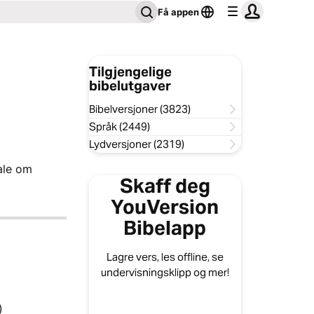
Få appen
Tilgjengelige
bibelutgaver
Bibelversjoner (3823)
Språk (2449)
Lydversjoner (2319)
tale om
Skaff deg
YouVersion
Bibelapp
Lagre vers, les offline, se
undervisningsklipp og mer!
)