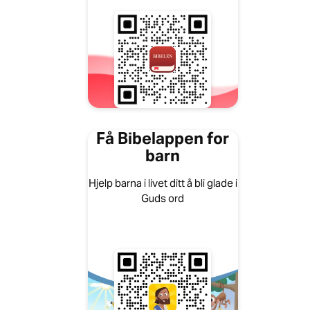
)
Få Bibelappen for
barn
Hjelp barna i livet ditt å bli glade i
Guds ord