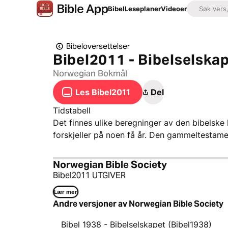
Bibel
Leseplaner
Videoer
Bibeloversettelser
Bibel2011 - Bibelselska
Norwegian Bokmål
Les Bibel2011
Del
Tidstabell
Det finnes ulike beregninger av den bibelske 
forskjeller på noen få år. Den gammeltestame
Norwegian Bible Society
Bibel2011 UTGIVER
Lær mer
Andre versjoner av Norwegian Bible Society
Bibel 1938 - Bibelselskapet (Bibel1938)